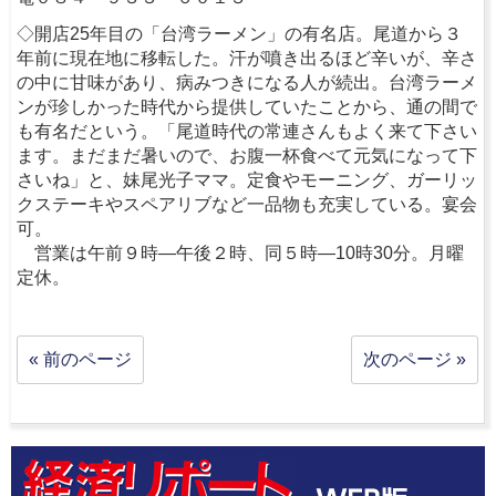
◇開店25年目の「台湾ラーメン」の有名店。尾道から３
年前に現在地に移転した。汗が噴き出るほど辛いが、辛さ
の中に甘味があり、病みつきになる人が続出。台湾ラーメ
ンが珍しかった時代から提供していたことから、通の間で
も有名だという。「尾道時代の常連さんもよく来て下さい
ます。まだまだ暑いので、お腹一杯食べて元気になって下
さいね」と、妹尾光子ママ。定食やモーニング、ガーリッ
クステーキやスペアリブなど一品物も充実している。宴会
可。
営業は午前９時―午後２時、同５時―10時30分。月曜
定休。
« 前のページ
次のページ »