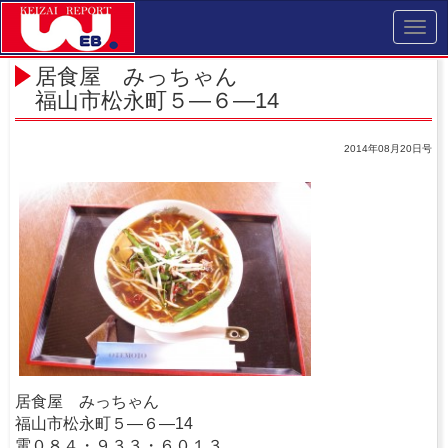
Toggl
navig
居食屋 みっちゃん
福山市松永町５―６―14
2014年08月20日号
居食屋 みっちゃん
福山市松永町５―６―14
電０８４・９３３・６０１３