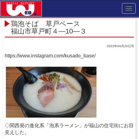
Toggl
navig
鶏泡そば 草戸ベース
福山市草戸町４―10―３
2022年04月20日号
https://www.instagram.com/kusado_base/
◇関西発の進化系「泡系ラーメン」が福山の住宅街にお目
見えした。