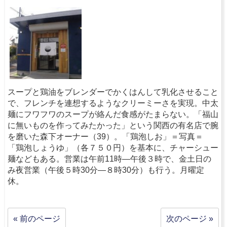
スープと鶏油をブレンダーでかくはんして乳化させること
で、フレンチを連想するようなクリーミーさを実現。中太
麺にフワフワのスープが絡んだ食感がたまらない。「福山
に無いものを作ってみたかった」という関西の有名店で腕
を磨いた森下オーナー（39）。「鶏泡しお」＝写真＝
「鶏泡しょうゆ」（各７５０円）を基本に、チャーシュー
麺などもある。営業は午前11時―午後３時で、金土日の
み夜営業（午後５時30分―８時30分）も行う。月曜定
休。
« 前のページ
次のページ »