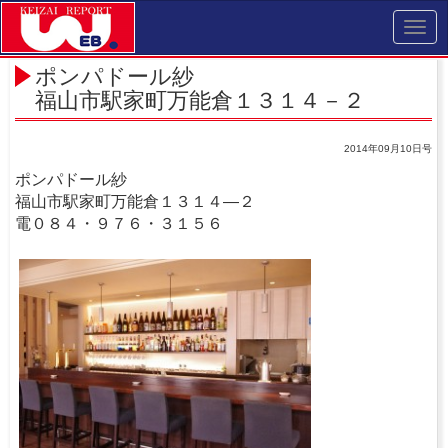
Toggl
navig
ポンパドール紗
福山市駅家町万能倉１３１４－２
2014年09月10日号
ポンパドール紗
福山市駅家町万能倉１３１４―２
電０８４・９７６・３１５６