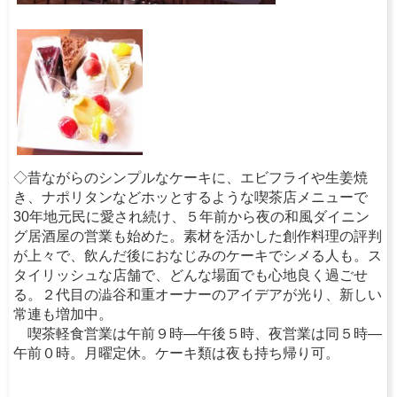
◇昔ながらのシンプルなケーキに、エビフライや生姜焼
き、ナポリタンなどホッとするような喫茶店メニューで
30年地元民に愛され続け、５年前から夜の和風ダイニン
グ居酒屋の営業も始めた。素材を活かした創作料理の評判
が上々で、飲んだ後におなじみのケーキでシメる人も。ス
タイリッシュな店舗で、どんな場面でも心地良く過ごせ
る。２代目の澁谷和重オーナーのアイデアが光り、新しい
常連も増加中。
喫茶軽食営業は午前９時―午後５時、夜営業は同５時―
午前０時。月曜定休。ケーキ類は夜も持ち帰り可。