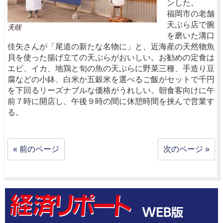
ンした。
福岡市の老舗
天ぷら店で腕
天咲
を磨いた溝口
佳矢さんが「尾道の新たな名物に」と、近海産の天然物魚
貝を使った揚げ立ての天ぷらがおいしい。お勧めの定食は
エビ、イカ、地鶏と旬の魚の天ぷらに野菜三種、手造り豆
腐などの小鉢、白米か五穀米を選べるご飯がセットで千円
を下回るリーズナブルな価格がうれしい。朝食客向けに午
前７時に開店し、午後９時の間に休憩時間を挟んで営業す
る。
« 前のページ
次のページ »