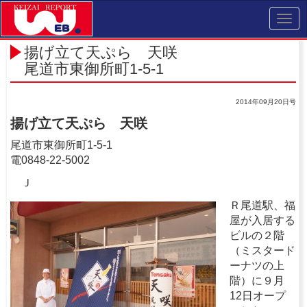
Toggl
navig
揚げ立て天ぷら 天咲
尾道市東御所町1-5-1
2014年09月20日号
揚げ立て天ぷら 天咲
尾道市東御所町1-5-1
電0848-22-5002
Ｊ
Ｒ尾道駅、福
屋が入居する
ビルの２階
（ミスタード
ーナツの上
階）に９月
12日オープ