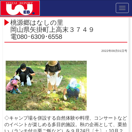
Toggl
navig
桃源郷はなしの里
岡山県矢掛町上高末３７４９
電080･6309･6558
2022年09月01日号
◇キャンプ場を併設する自然体験や料理、コンサートなど
のイベントが楽しめる多目的施設。秋の企画として、栗拾
い（ランチ付※栗ご飯など）を９月24日〔土〕・10月２