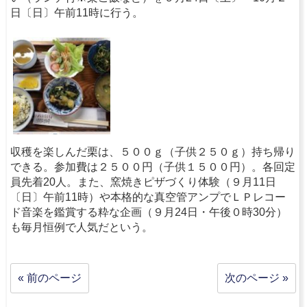
日〔日〕午前11時に行う。
収穫を楽しんだ栗は、５００ｇ（子供２５０ｇ）持ち帰り
できる。参加費は２５００円（子供１５００円）。各回定
員先着20人。また、窯焼きピザづくり体験（９月11日
〔日〕午前11時）や本格的な真空管アンプでＬＰレコー
ド音楽を鑑賞する粋な企画（９月24日・午後０時30分）
も毎月恒例で人気だという。
« 前のページ
次のページ »