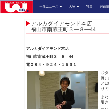
一般ニュース
人物
特集
興信
アルカダイアモンド本店
福山市南蔵王町３―８―44
アルカダイアモンド本店
福山市南蔵王町３―８―44
電０８４・９２４・１５３１
◇ダ
長）
ど1
りの
また
引き