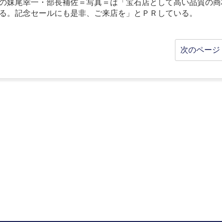
の妹尾幸一・部長補佐＝写真＝は「宝石店として高い品質の商
る。記念セールにも是非、ご来店を」とＰＲしている。
次のページ 