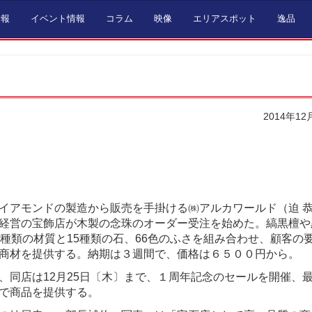
情報
イベント情報
コラム
映像
エリアスポット
逸品
2014年12
イアモンドの製造から販売を手掛ける㈱アルカワールド（迫 
経営の宝飾店が木製の念珠のオーダー受注を始めた。縞黒檀や
0種類の材質と15種類の石、66色のふさを組み合わせ、顧客の
商材を提供する。納期は３週間で、価格は６５００円から。
、同店は12月25日〔木〕まで、１周年記念のセールを開催、
で商品を提供する。