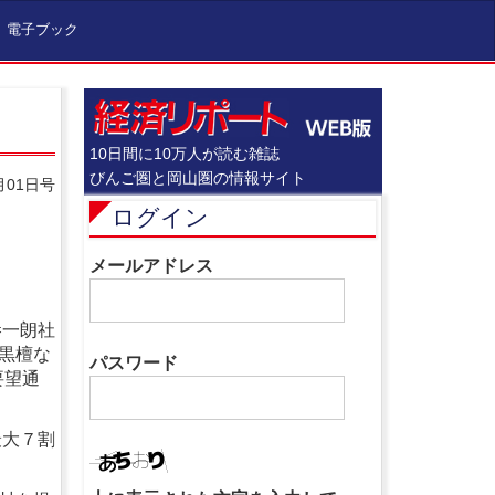
電子ブック
10日間に10万人が読む雑誌
びんご圏と岡山圏の情報サイト
月01日号
ログイン
メールアドレス
恭一朗社
黒檀な
パスワード
要望通
最大７割