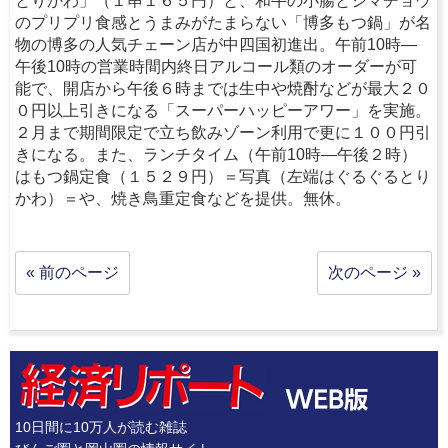
とりかわ」（１串１６５円）と、和牛の小腸とシマチョウ
のプリプリ食感とうまみがたまらない「博多もつ鍋」が名
物の博多の人気チェーン店が中四国初進出。午前10時―
午後10時の営業時間内終日アルコール類のオーダーが可
能で、開店から午後６時までは生中や焼酎などが最大２０
０円以上引きになる「スーパーハッピーアワー」を実施。
２月まで期間限定で立ち飲みゾーン利用で更に１００円引
きになる。また、ランチタイム（午前10時―午後２時）
はもつ鍋定食（１５２９円）＝写真（左端はぐるぐるとり
かわ）＝や、焼き鳥重定食などを提供。無休。
« 前のページ
次のページ »
10日間に10万人が読む雑誌