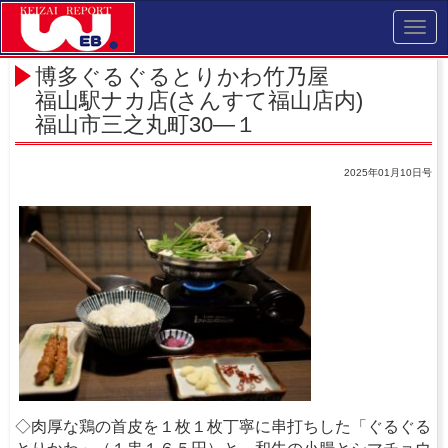
Toggl
navig
博多ぐるぐるとりかわ竹乃屋
福山駅ナカ店(さんすて福山店内)
福山市三之丸町30―１
2025年01月10日号
◇肉厚な鶏の首皮を１枚１枚丁寧に串打ちした「ぐるぐる