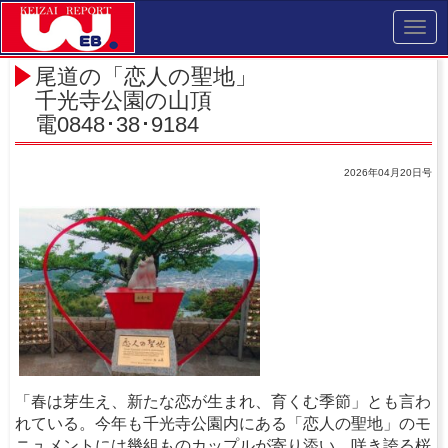
Toggl
navig
尾道の「恋人の聖地」
千光寺公園の山頂
電0848･38･9184
2026年04月20日号
「春は芽生え、新たな恋が生まれ、育くむ季節」とも言わ
れている。今年も千光寺公園内にある「恋人の聖地」のモ
ニュメントには幾組ものカップルが寄り添い、咲き誇る桜