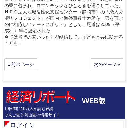
の香に包まれ、ロマンチックなひとときを過ごしていた。
ＮＰＯ法人地域活性化支援センター（静岡市）の「恋人の
聖地プロジェクト」が国内と海外百数十カ所を「恋を育む
のに相応しいデートスポット」として、尾道は2009（平
成21）年に認定された。
今では当時の若いふたりが結婚して、子どもと共に訪れる
ことも。
« 前のページ
次のページ »
10日間に10万人が読む雑誌
びんご圏と岡山圏の情報サイト
ログイン