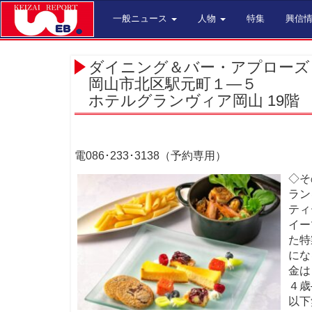
一般ニュース
人物
特集
興信
ダイニング＆バー・アプローズ
岡山市北区駅元町１―５
ホテルグランヴィア岡山 19階
電086･233･3138（予約専用）
◇そ
ラン
ティ
イー
た特
にな
金は
４歳
以下