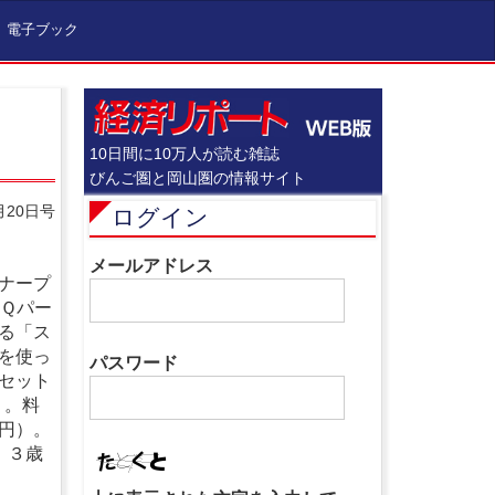
電子ブック
10日間に10万人が読む雑誌
びんご圏と岡山圏の情報サイト
月20日号
ログイン
メールアドレス
ナープ
ＢＱパー
る「ス
を使っ
パスワード
セット
）。料
円）。
。３歳