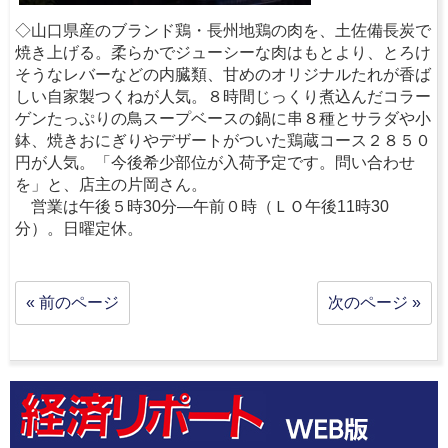
◇山口県産のブランド鶏・長州地鶏の肉を、土佐備長炭で
焼き上げる。柔らかでジューシーな肉はもとより、とろけ
そうなレバーなどの内臓類、甘めのオリジナルたれが香ば
しい自家製つくねが人気。８時間じっくり煮込んだコラー
ゲンたっぷりの鳥スープベースの鍋に串８種とサラダや小
鉢、焼きおにぎりやデザートがついた鶏蔵コース２８５０
円が人気。「今後希少部位が入荷予定です。問い合わせ
を」と、店主の片岡さん。
営業は午後５時30分―午前０時（ＬＯ午後11時30
分）。日曜定休。
« 前のページ
次のページ »