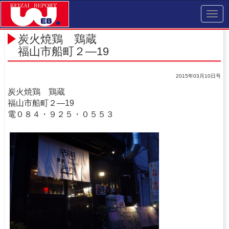
Toggl
navig
炭火焼鶏 鶏蔵
福山市船町２―19
2015年03月10日号
炭火焼鶏 鶏蔵
福山市船町２―19
電０８４・９２５・０５５３