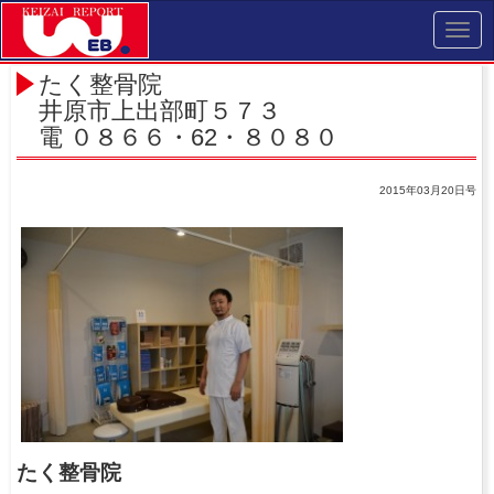
Toggl
navig
たく整骨院
井原市上出部町５７３
電 ０８６６・62・８０８０
2015年03月20日号
たく整骨院