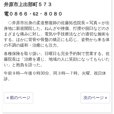
井原市上出部町５７３
電０８６６・62・８０８０
◇井原市出身の柔道整復師の佐藤拓也院長＝写真＝が出
身地に新規開院した。ねんざや挫傷、打撲や脱臼などのさ
まざまな痛みに対し、電気や手技療法などの適切な施術を
する。ほかに背骨や骨盤の矯正にも応じ、姿勢から来る体
の不調の緩和・治癒にも注力。
各種保険を取り扱い、日曜日も完全予約制で営業する。佐
藤院長は「治療を通じ、地域の人に笑顔になってもらいた
い」と抱負を語った。
午前９時―午後０時30分、同３時―７時。火曜、祝日休
診。
« 前のページ
次のページ »