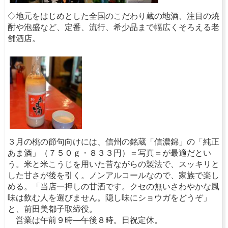
◇地元をはじめとした全国のこだわり蔵の地酒、注目の焼
酎や泡盛など、定番、流行、希少品まで幅広くそろえる老
舗酒店。
３月の桃の節句向けには、信州の銘蔵「信濃錦」の「純正
あま酒」（７５０ｇ・８３３円）＝写真＝が最適だとい
う。米と米こうじを用いた昔ながらの製法で、スッキリと
した甘さが後を引く。ノンアルコールなので、家族で楽し
める。「当店一押しの甘酒です。クセの無いさわやかな風
味は飲む人を選びません。隠し味にショウガをどうぞ」
と、前田美都子取締役。
営業は午前９時―午後８時。日祝定休。