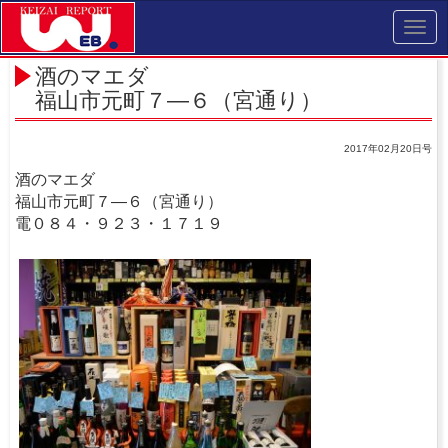
Toggl
navig
酒のマエダ
福山市元町７―６（宮通り）
2017年02月20日号
酒のマエダ
福山市元町７―６（宮通り）
電０８４・９２３・１７１９