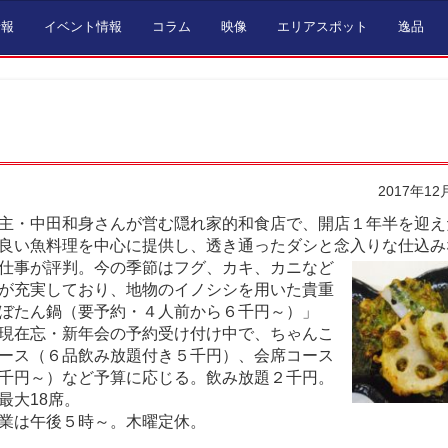
情報
イベント情報
コラム
映像
エリアスポット
逸品
2017年12
主・中田和身さんが営む隠れ家的和食店で、開店１年半を迎え
良い魚料理を中心に提供し、透き通ったダシと念入りな仕込み
仕事が評判。
今の季節はフグ、カキ、カニなど
が充実しており、地物のイノシシを用いた貴重
ぼたん鍋（要予約・４人前から６千円～）」
現在忘・新年会の予約受け付け中で、ちゃんこ
ース（６品飲み放題付き５千円）、会席コース
千円～）など予算に応じる。飲み放題２千円。
最大18席。
業は午後５時～。木曜定休。