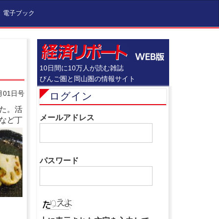
電子ブック
10日間に10万人が読む雑誌
びんご圏と岡山圏の情報サイト
月01日号
ログイン
た。活
メールアドレス
など丁
パスワード