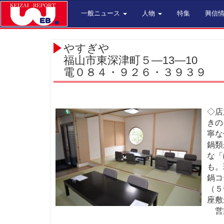
一般ニュース
人物
特集
興信
やすぎや
福山市東深津町５―13―10
電０８４・９２６・３９３９
◇店
きの
寧な
鍋類
な「
も。
鍋コ
（５
座敷
営