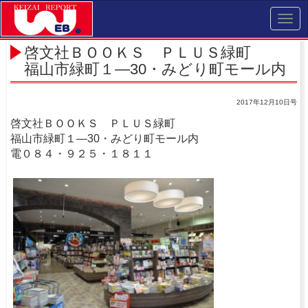
Toggl
navig
啓文社ＢＯＯＫＳ ＰＬＵＳ緑町
福山市緑町１―30・みどり町モール内
2017年12月10日号
啓文社ＢＯＯＫＳ ＰＬＵＳ緑町
福山市緑町１―30・みどり町モール内
電０８４・９２５・１８１１