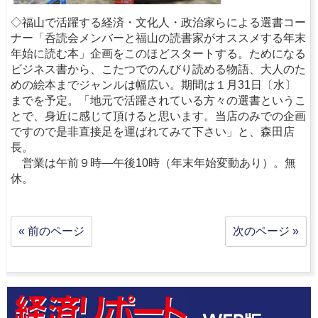
◇福山で活躍する経済・文化人・政治家らによる選書コー
ナー「呑読会メンバーと福山の読書家がオススメする年末
年始に読む本」企画をこのほどスタートする。ためになる
ビジネス書から、こたつでのんびり読める物語、大人のた
めの絵本までジャンルは幅広い。期間は１月31日〔水〕
までを予定。「地元で活躍されている方々の選書というこ
とで、身近に感じて頂けると思います。当店のみでの企画
ですので是非直接足を運ばれてみて下さい」と、森田店
長。
営業は午前９時―午後10時（年末年始変動あり）。無
休。
« 前のページ
次のページ »