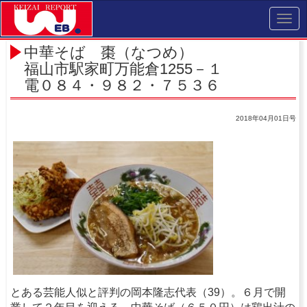
Toggl
navig
中華そば 棗（なつめ）
福山市駅家町万能倉1255－１
電０８４・９８２・７５３６
2018年04月01日号
とある芸能人似と評判の岡本隆志代表（39）。６月で開