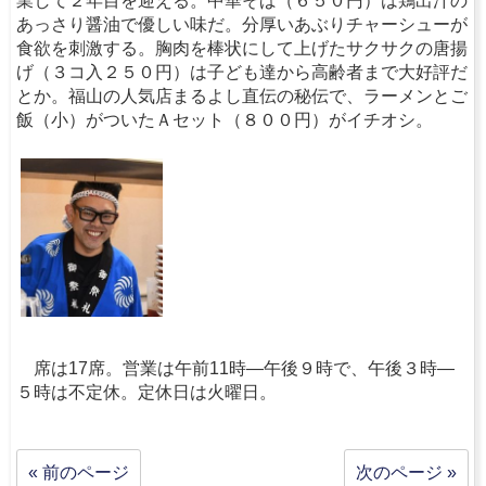
業して２年目を迎える。中華そば（６５０円）は鶏出汁の
あっさり醤油で優しい味だ。分厚いあぶりチャーシューが
食欲を刺激する。胸肉を棒状にして上げたサクサクの唐揚
げ（３コ入２５０円）は子ども達から高齢者まで大好評だ
とか。福山の人気店まるよし直伝の秘伝で、ラーメンとご
飯（小）がついたＡセット（８００円）がイチオシ。
席は17席。営業は午前11時―午後９時で、午後３時―
５時は不定休。定休日は火曜日。
« 前のページ
次のページ »