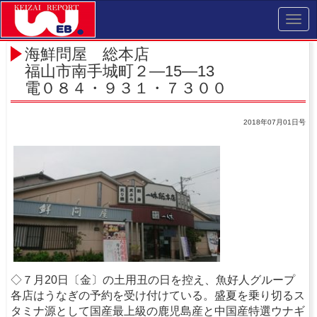
Toggl
navig
海鮮問屋 総本店
福山市南手城町２―15―13
電０８４・９３１・７３００
2018年07月01日号
◇７月20日〔金〕の土用丑の日を控え、魚好人グループ
各店はうなぎの予約を受け付けている。盛夏を乗り切るス
タミナ源として国産最上級の鹿児島産と中国産特選ウナギ