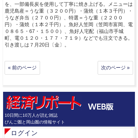
を、一部備長炭を使用して丁寧に焼き上げる。メニューは
鹿児島産＝うな重（３２００円）・蒲焼（１本３千円）・
うなぎ弁当（２７００円）、特選＝うな重（２２００
円）・蒲焼（１本２千円）。魚好人笠岡（笠岡市富岡、電
０８６５・67・１５００）、魚好人宅配（福山市手城
町、電０１２０・１７７・７１９）などでも注文できる。
引き渡しは７月20日〔金〕。
« 前のページ
次のページ »
10日間に10万人が読む雑誌
びんご圏と岡山圏の情報サイト
ログイン