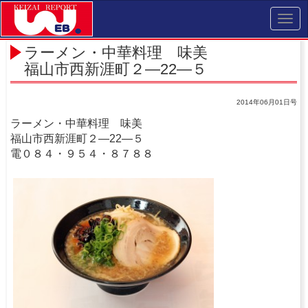
Toggl
navig
ラーメン・中華料理 味美
福山市西新涯町２―22―５
2014年06月01日号
ラーメン・中華料理 味美
福山市西新涯町２―22―５
電０８４・９５４・８７８８