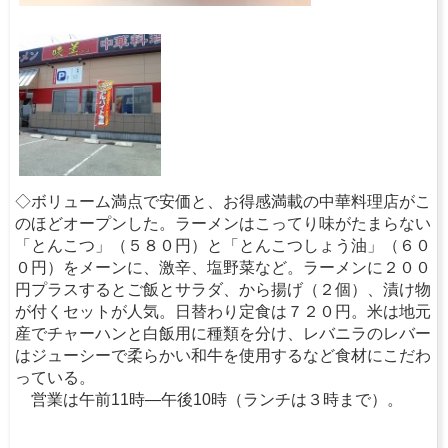
◇ボリューム満点で安価と、お得感満載の中華料理店がこ
のほどオープンした。ラーメンはこってり味がたまらない
「とんこつ」（５８０円）と「とんこつしょう油」（６０
０円）をメーンに、激辛、塩野菜など。ラーメンに２００
円プラスするとご飯とサラダ、から揚げ（２個）、漬け物
が付くセットが人気。日替わり定食は７２０円。米は地元
産でチャーハンと白飯用に種類を分け、レバニラのレバー
はジューシーで柔らかい和牛を使用するなど食材にこだわ
っている。
営業は午前11時―午後10時（ランチは３時まで）。