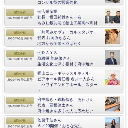
コンサル型の営業強化
㈱広栄産業
購読会員
社長 横田邦雄さん＝右
2026年06月10日号
もみじ銀共同で福山工業高へ寄付
「片岡みかヴォーカルスタジオ」
購読会員
代表 片岡みかさん
2026年06月10日号
地方から全国へ羽ばたく
㈲ＤＡＹＳ
購読会員
取締役 能島修さん
2026年06月10日号
生活文化に深く根付く府中焼き
福山ニューキャッスルホテル
購読会員
ビアホール責任者 名井一人さん
2026年06月01日号
「ハワイアンビアホール」スター
ト
府中焼き・鉄板焼き あわけん
購読会員
代表 粟根健太さん
2026年06月01日号
府中焼きを多くの人に広めたい
佐藤千佳さん
購読会員
６／20開催「おとな先生
2026年06月01日号