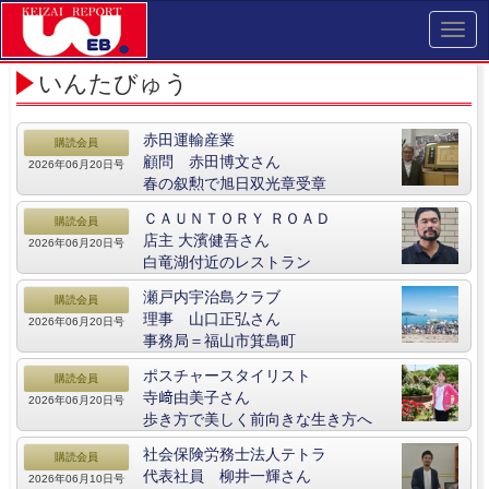
Toggl
navig
いんたびゅう
赤田運輸産業
購読会員
顧問 赤田博文さん
2026年06月20日号
春の叙勲で旭日双光章受章
ＣＡＵＮＴＯＲＹ ＲＯＡＤ
購読会員
店主 大濱健吾さん
2026年06月20日号
白竜湖付近のレストラン
瀬戸内宇治島クラブ
購読会員
理事 山口正弘さん
2026年06月20日号
事務局＝福山市箕島町
ポスチャースタイリスト
購読会員
寺﨑由美子さん
2026年06月20日号
歩き方で美しく前向きな生き方へ
社会保険労務士法人テトラ
購読会員
代表社員 柳井一輝さん
2026年06月10日号