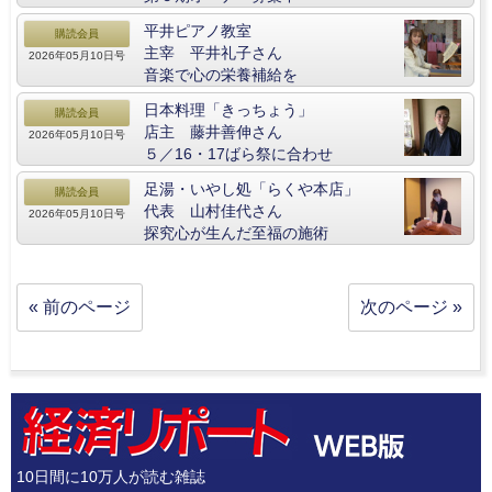
平井ピアノ教室
購読会員
主宰 平井礼子さん
2026年05月10日号
音楽で心の栄養補給を
日本料理「きっちょう」
購読会員
店主 藤井善伸さん
2026年05月10日号
５／16・17ばら祭に合わせ
足湯・いやし処「らくや本店」
購読会員
代表 山村佳代さん
2026年05月10日号
探究心が生んだ至福の施術
« 前のページ
次のページ »
10日間に10万人が読む雑誌