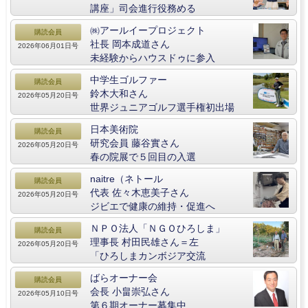
講座」司会進行役務める
㈱アールイープロジェクト
購読会員
社長 岡本成道さん
2026年06月01日号
未経験からハウスドゥに参入
中学生ゴルファー
購読会員
鈴木大和さん
2026年05月20日号
世界ジュニアゴルフ選手権初出場
日本美術院
購読会員
研究会員 藤谷實さん
2026年05月20日号
春の院展で５回目の入選
naitre（ネトール
購読会員
代表 佐々木恵美子さん
2026年05月20日号
ジビエで健康の維持・促進へ
ＮＰＯ法人「ＮＧＯひろしま」
購読会員
理事長 村田民雄さん＝左
2026年05月20日号
「ひろしまカンボジア交流
ばらオーナー会
購読会員
会長 小畠崇弘さん
2026年05月10日号
第６期オーナー募集中