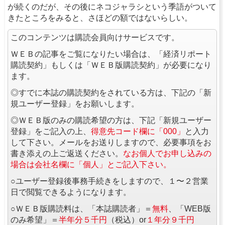
が続くのだが、その後にネコジャラシという季語がついて
きたところをみると、さほどの額ではないらしい。
このコンテンツは購読会員向けサービスです。
ＷＥＢの記事をご覧になりたい場合は、「経済リポート
購読契約」もしくは「ＷＥＢ版購読契約」が必要になり
ます。
◎すでに本誌の購読契約をされている方は、下記の「新
規ユーザー登録」をお願いします。
◎ＷＥＢ版のみの購読希望の方は、下記「新規ユーザー
登録」をご記入の上、
得意先コード欄に「000」
と入力
して下さい。メールをお送りしますので、必要事項をお
書き添えの上ご返送ください。
なお個人でお申し込みの
場合は会社名欄に「個人」とご記入下さい。
○ユーザー登録後事務手続きをしますので、１〜２営業
日で閲覧できるようになります。
○ＷＥＢ版購読料は、「本誌購読者」＝
無料
、「WEB版
のみ希望」＝
半年分５千円
（税込）or
１年分９千円