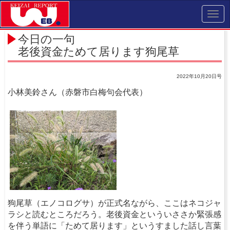
Toggl
navig
今日の一句
老後資金ためて居ります狗尾草
2022年10月20日号
小林美鈴さん（赤磐市白梅句会代表）
狗尾草（エノコログサ）が正式名ながら、ここはネコジャ
ラシと読むところだろう。老後資金といういささか緊張感
を伴う単語に「ためて居ります」というすました話し言葉