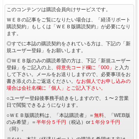
このコンテンツは購読会員向けサービスです。
ＷＥＢの記事をご覧になりたい場合は、「経済リポート
購読契約」もしくは「ＷＥＢ版購読契約」が必要になり
ます。
◎すでに本誌の購読契約をされている方は、下記の「新
規ユーザー登録」をお願いします。
◎ＷＥＢ版のみの購読希望の方は、下記「新規ユーザー
登録」をご記入の上、
得意先コード欄に「000」
と入力
して下さい。メールをお送りしますので、必要事項をお
書き添えの上ご返送ください。
なお個人でお申し込みの
場合は会社名欄に「個人」とご記入下さい。
○ユーザー登録後事務手続きをしますので、１〜２営業
日で閲覧できるようになります。
○ＷＥＢ版購読料は、「本誌購読者」＝
無料
、「WEB版
のみ希望」＝
半年分５千円
（税込）or
１年分９千円
（同）。