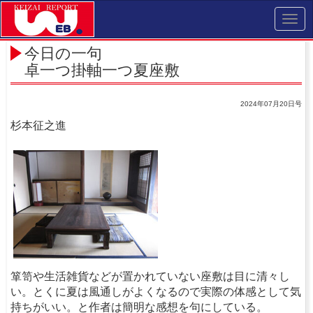
Toggl
navig
今日の一句
卓一つ掛軸一つ夏座敷
2024年07月20日号
杉本征之進
箪笥や生活雑貨などが置かれていない座敷は目に清々し
い。とくに夏は風通しがよくなるので実際の体感として気
持ちがいい。と作者は簡明な感想を句にしている。