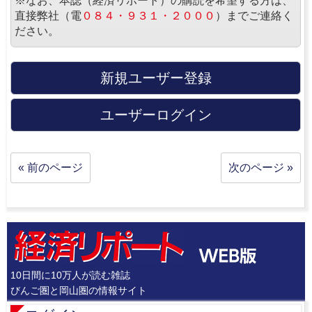
※なお、本誌（経済リポート）の購読を希望する方は、
直接弊社（電
０８４・９３１・２０００
）までご連絡く
ださい。
新規ユーザー登録
ユーザーログイン
« 前のページ
次のページ »
10日間に10万人が読む雑誌
びんご圏と岡山圏の情報サイト