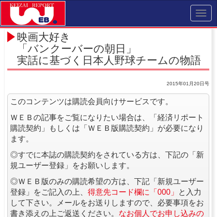
Toggl
navig
映画大好き
「バンクーバーの朝日」
実話に基づく日本人野球チームの物語
2015年01月20日号
このコンテンツは購読会員向けサービスです。
ＷＥＢの記事をご覧になりたい場合は、「経済リポート
購読契約」もしくは「ＷＥＢ版購読契約」が必要になり
ます。
◎すでに本誌の購読契約をされている方は、下記の「新
規ユーザー登録」をお願いします。
◎ＷＥＢ版のみの購読希望の方は、下記「新規ユーザー
登録」をご記入の上、
得意先コード欄に「000」
と入力
して下さい。メールをお送りしますので、必要事項をお
書き添えの上ご返送ください。
なお個人でお申し込みの