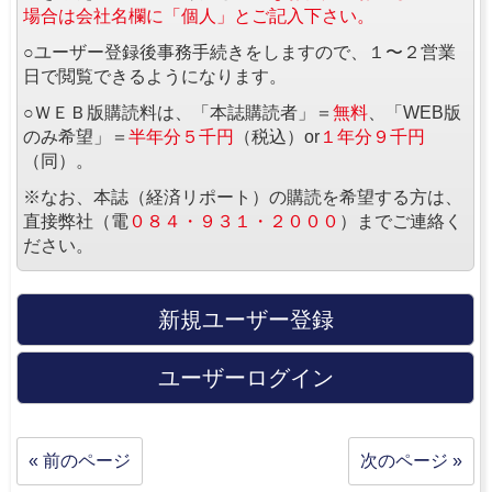
場合は会社名欄に「個人」とご記入下さい。
○ユーザー登録後事務手続きをしますので、１〜２営業
日で閲覧できるようになります。
○ＷＥＢ版購読料は、「本誌購読者」＝
無料
、「WEB版
のみ希望」＝
半年分５千円
（税込）or
１年分９千円
（同）。
※なお、本誌（経済リポート）の購読を希望する方は、
直接弊社（電
０８４・９３１・２０００
）までご連絡く
ださい。
新規ユーザー登録
ユーザーログイン
« 前のページ
次のページ »