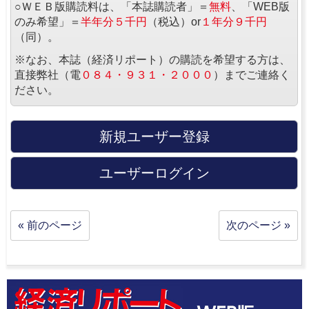
○ＷＥＢ版購読料は、「本誌購読者」＝
無料
、「WEB版
のみ希望」＝
半年分５千円
（税込）or
１年分９千円
（同）。
※なお、本誌（経済リポート）の購読を希望する方は、
直接弊社（電
０８４・９３１・２０００
）までご連絡く
ださい。
新規ユーザー登録
ユーザーログイン
« 前のページ
次のページ »