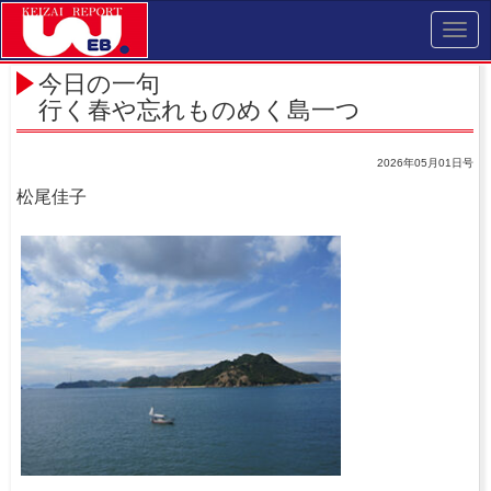
Toggl
navig
今日の一句
行く春や忘れものめく島一つ
2026年05月01日号
松尾佳子