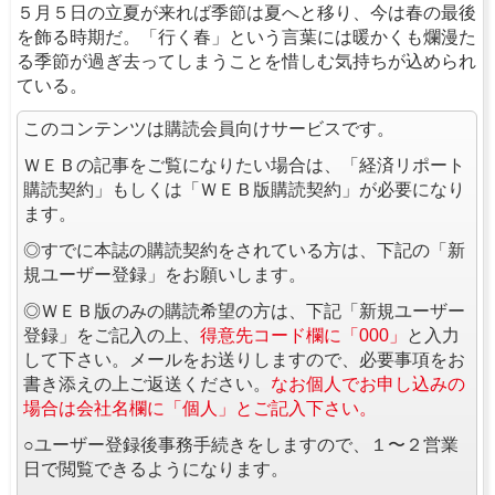
５月５日の立夏が来れば季節は夏へと移り、今は春の最後
を飾る時期だ。「行く春」という言葉には暖かくも爛漫た
る季節が過ぎ去ってしまうことを惜しむ気持ちが込められ
ている。
このコンテンツは購読会員向けサービスです。
ＷＥＢの記事をご覧になりたい場合は、「経済リポート
購読契約」もしくは「ＷＥＢ版購読契約」が必要になり
ます。
◎すでに本誌の購読契約をされている方は、下記の「新
規ユーザー登録」をお願いします。
◎ＷＥＢ版のみの購読希望の方は、下記「新規ユーザー
登録」をご記入の上、
得意先コード欄に「000」
と入力
して下さい。メールをお送りしますので、必要事項をお
書き添えの上ご返送ください。
なお個人でお申し込みの
場合は会社名欄に「個人」とご記入下さい。
○ユーザー登録後事務手続きをしますので、１〜２営業
日で閲覧できるようになります。