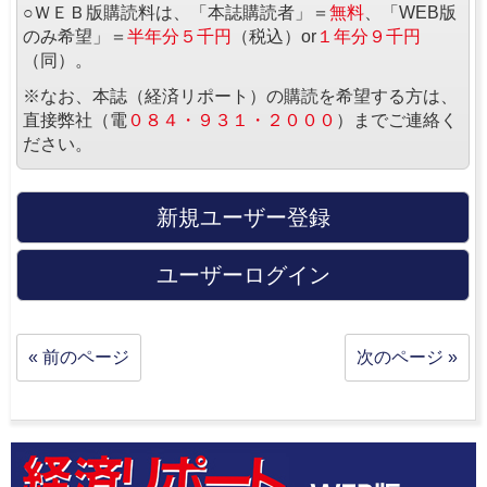
○ＷＥＢ版購読料は、「本誌購読者」＝
無料
、「WEB版
のみ希望」＝
半年分５千円
（税込）or
１年分９千円
（同）。
※なお、本誌（経済リポート）の購読を希望する方は、
直接弊社（電
０８４・９３１・２０００
）までご連絡く
ださい。
新規ユーザー登録
ユーザーログイン
« 前のページ
次のページ »