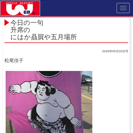
Toggl
navig
今日の一句
升席の
にはか贔屓や五月場所
2026年05月20日号
松尾佳子