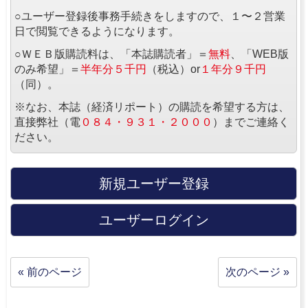
○ユーザー登録後事務手続きをしますので、１〜２営業
日で閲覧できるようになります。
○ＷＥＢ版購読料は、「本誌購読者」＝
無料
、「WEB版
のみ希望」＝
半年分５千円
（税込）or
１年分９千円
（同）。
※なお、本誌（経済リポート）の購読を希望する方は、
直接弊社（電
０８４・９３１・２０００
）までご連絡く
ださい。
新規ユーザー登録
ユーザーログイン
« 前のページ
次のページ »