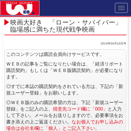
Toggl
navig
映画大好き 「ローン・サバイバー」
臨場感に満ちた現代戦争映画
2014年04月10日号
このコンテンツは購読会員向けサービスです。
ＷＥＢの記事をご覧になりたい場合は、「経済リポート
購読契約」もしくは「ＷＥＢ版購読契約」が必要になり
ます。
◎すでに本誌の購読契約をされている方は、下記の「新
規ユーザー登録」をお願いします。
◎ＷＥＢ版のみの購読希望の方は、下記「新規ユーザー
登録」をご記入の上、
得意先コード欄に「000」
と入力
して下さい。メールをお送りしますので、必要事項をお
書き添えの上ご返送ください。
なお個人でお申し込みの
場合は会社名欄に「個人」とご記入下さい。