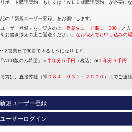
済リポート購読契約」もしくは「ＷＥＢ版購読契約」が必要に
下記の「新規ユーザー登録」をお願いします。
規ユーザー登録」をご記入の上、
得意先コード欄に「000」
と入
項をお書き添えの上ご返送ください。
なお個人でお申し込みの
〜２営業日で閲覧できるようになります。
「WEB版のみ希望」＝
半年分５千円
（税込）or
１年分９千円
する方は、直接弊社（電
０８４・９３１・２０００
）までご連
新規ユーザー登録
ユーザーログイン