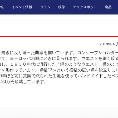
情報
イベント情報
コラム
映像
エリアスポット
逸品
2018年07
向きに反り返った曲線を描いています。コンケーブショルダ
方で、ヨーロッパの服にときに見られます。ウエストを細く絞
出し、１９３０年代に流行した「蜂のようなウエスト、樽のよ
ンを形作っています。襟幅13㎝という横幅の広い襟を段返りに
40年ほど前に英国で織られた生地を使ってハンドメイドしたベ
23万円頂戴しています。
。