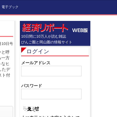
電子ブック
10日間に10万人が読む雑誌
びんご圏と岡山圏の情報サイト
月10日号
ログイン
ーと呼
る一方
メールアドレス
うなヒ
したデ
スト付
パスワード