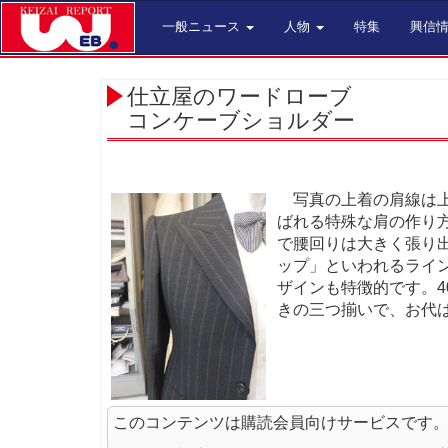
一般ニュース
人物
特集
興信
仕立屋のワードローブ
コンケーブショルダー
写真の上着の肩線は上
ばれる特殊な肩の作り
で腰回りは大きく張り
ップ」といわれるライ
ザインも特徴的です。
きの三つ揃いで、お代は
このコンテンツは購読会員向けサービスです