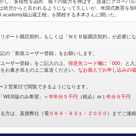
かし、多様性を認め、個々の能力を伸ばす。急速にグローバル
は幼児からと言われるようになって久しいが、米国式教育を加
 academy福山蔵王校」を開校する木本さんに聞いた。
。
済リポート購読契約」もしくは「ＷＥＢ版購読契約」が必要に
下記の「新規ユーザー登録」をお願いします。
規ユーザー登録」をご記入の上、
得意先コード欄に「000」
と入
項をお書き添えの上ご返送ください。
なお個人でお申し込みの
〜２営業日で閲覧できるようになります。
「WEB版のみ希望」＝
半年分５千円
（税込）or
１年分９千円
する方は、直接弊社（電
０８４・９３１・２０００
）までご連