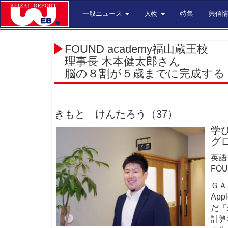
一般ニュース
人物
特集
興信
FOUND academy福山蔵王校
理事長 木本健太郎さん
脳の８割が５歳までに完成する
きもと けんたろう（37）
学
グ
英語
FO
ＧＡ
Ap
だ「
計算