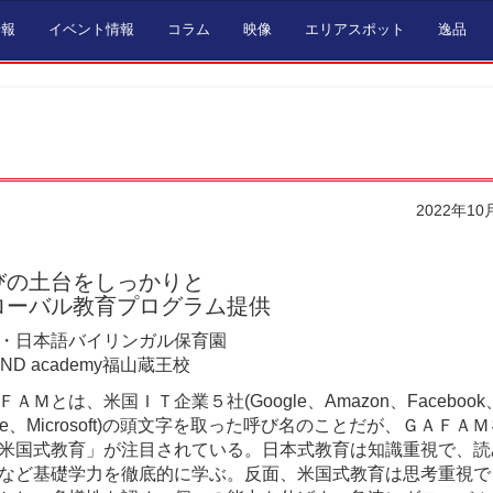
情報
イベント情報
コラム
映像
エリアスポット
逸品
2022年10
びの土台をしっかりと
ローバル教育プログラム提供
・日本語バイリンガル保育園
UND academy福山蔵王校
ＦＡＭとは、米国ＩＴ企業５社(Google、Amazon、Facebook
ple、Microsoft)の頭文字を取った呼び名のことだが、ＧＡＦＡ
米国式教育」が注目されている。日本式教育は知識重視で、読
など基礎学力を徹底的に学ぶ。反面、米国式教育は思考重視で