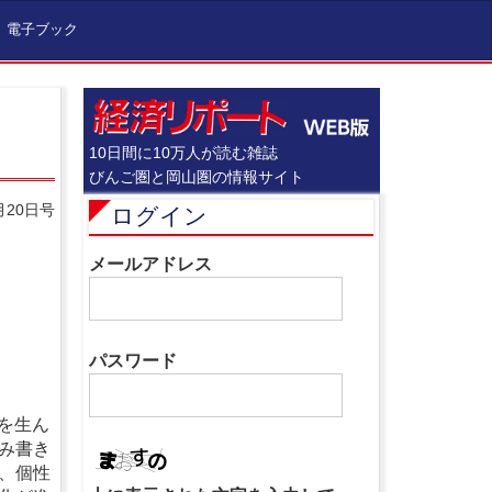
電子ブック
10日間に10万人が読む雑誌
びんご圏と岡山圏の情報サイト
月20日号
ログイン
メールアドレス
パスワード
、
Ｍを生ん
み書き
、個性