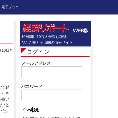
電子ブック
10日間に10万人が読む雑誌
びんご圏と岡山圏の情報サイト
月10日号
ログイン
メールアドレス
パスワード
して勤
こ）さ
出会い
たいと
いた。