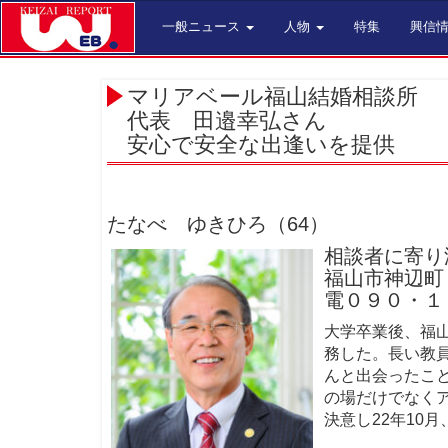
一般ニュース
人物
特集
興信
マリアベール福山結婚相談所
代表 田邉幸弘さん
安心で安全な出逢いを提供
たなべ ゆきひろ（64）
相談者に寄り
福山市神辺町
電０９０・１
大学卒業後、福
務した。長い教
んと出会ったこ
の場だけでなく
決意し22年10