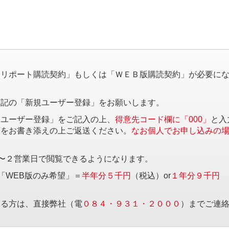
。
済リポート購読契約」もしくは「ＷＥＢ版購読契約」が必要に
下記の「新規ユーザー登録」をお願いします。
規ユーザー登録」をご記入の上、
得意先コード欄に「000」
と入
項をお書き添えの上ご返送ください。
なお個人でお申し込みの
〜２営業日で閲覧できるようになります。
「WEB版のみ希望」＝
半年分５千円
（税込）or
１年分９千円
する方は、直接弊社（電
０８４・９３１・２０００
）までご連