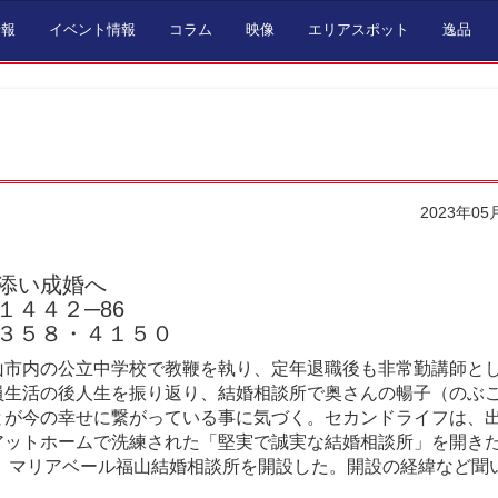
情報
イベント情報
コラム
映像
エリアスポット
逸品
2023年05
添い成婚へ
１４４２─86
３５８・４１５０
山市内の公立中学校で教鞭を執り、定年退職後も非常勤講師と
員生活の後人生を振り返り、結婚相談所で奥さんの暢子（のぶ
とが今の幸せに繋がっている事に気づく。セカンドライフは、
アットホームで洗練された「堅実で誠実な結婚相談所」を開き
月、マリアベール福山結婚相談所を開設した。開設の経緯など聞