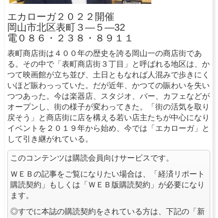
エカローガ２０２２開催
岡山市北区表町３―５―32
電０８６・２３８・８９１１
表町商店街は４００年の歴史を誇る岡山一の商店街であ
る。その中で「表町商店街３丁目」と呼ばれる地区は、か
つて映画館が立ち並び、土日ともなれば人混みで歩きにく
いほど賑わっっていた。だが近年、かつての賑わいを失い
つつあった。今は楽器店、スタジオ、バー、カフェなどが
オープンし、街の様子が変わってきた。「街の活気を取り
戻そう」と商店街に店を構える若い店主たちが中心になり
イベントを２０１９年から始め、今では「エカローガ」と
して引き継がれている。
このコンテンツは購読会員向けサービスです。
ＷＥＢの記事をご覧になりたい場合は、「経済リポート
購読契約」もしくは「ＷＥＢ版購読契約」が必要になり
ます。
◎すでに本誌の購読契約をされている方は、下記の「新