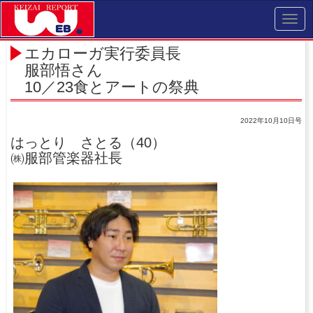
Toggl
navig
エカローガ実行委員長
服部悟さん
10／23食とアートの祭典
2022年10月10日号
はっとり さとる（40）
㈱服部管楽器社長