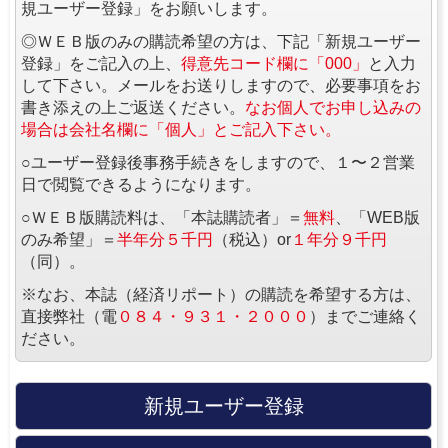
規ユーザー登録」をお願いします。
◎ＷＥＢ版のみの購読希望の方は、下記「新規ユーザー
登録」をご記入の上、
得意先コード欄に「000」
と入力
して下さい。メールをお送りしますので、必要事項をお
書き添えの上ご返送ください。
なお個人でお申し込みの
場合は会社名欄に「個人」とご記入下さい。
○ユーザー登録後事務手続きをしますので、１〜２営業
日で閲覧できるようになります。
○ＷＥＢ版購読料は、「本誌購読者」＝
無料
、「WEB版
のみ希望」＝
半年分５千円
（税込）or
１年分９千円
（同）。
※なお、本誌（経済リポート）の購読を希望する方は、
直接弊社（電
０８４・９３１・２０００
）までご連絡く
ださい。
新規ユーザー登録