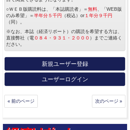
○ＷＥＢ版購読料は、「本誌購読者」＝
無料
、「WEB版
のみ希望」＝
半年分５千円
（税込）or
１年分９千円
（同）。
※なお、本誌（経済リポート）の購読を希望する方は、
直接弊社（電
０８４・９３１・２０００
）までご連絡く
ださい。
新規ユーザー登録
ユーザーログイン
« 前のページ
次のページ »