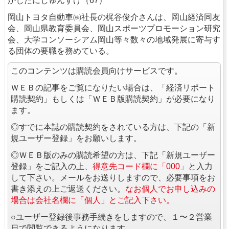
かじたにしゅんすけ（67）
岡山トヨタ自動車㈱社長の梶谷俊介さんは、岡山経済同友
会、岡山県教育委員会、岡山スポーツプロモーション研究
会、大学コンソーシアム岡山等々数々の地域発展に寄与す
る団体の要職を務めている。
このコンテンツは購読会員向けサービスです。
ＷＥＢの記事をご覧になりたい場合は、「経済リポート
購読契約」もしくは「ＷＥＢ版購読契約」が必要になり
ます。
◎すでに本誌の購読契約をされている方は、下記の「新
規ユーザー登録」をお願いします。
◎ＷＥＢ版のみの購読希望の方は、下記「新規ユーザー
登録」をご記入の上、
得意先コード欄に「000」
と入力
して下さい。メールをお送りしますので、必要事項をお
書き添えの上ご返送ください。
なお個人でお申し込みの
場合は会社名欄に「個人」とご記入下さい。
○ユーザー登録後事務手続きをしますので、１〜２営業
日で閲覧できるようになります。