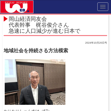
Toggl
navig
岡山経済同友会
代表幹事 梶谷俊介さん
急速に人口減少が進む日本で
2024年10月20日号
地域社会を持続さる方法模索