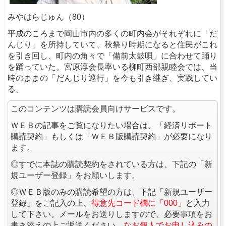
みやはらじゅん（80）
平成のころまで岡山市内の多くの町内会がそれぞれに「だ
んじり」を所持していて、秋祭り時期になると住民がこれ
を引き回し、町内の角々で「備前太鼓唄」に合わせて踊り
を踊っていた。宮原淳会長率いる柳町西部親睦会では、当
時のままの「だんじり巡行」を今も引き継ぎ、実践してい
る。
このコンテンツは購読会員向けサービスです。
ＷＥＢの記事をご覧になりたい場合は、「経済リポート
購読契約」もしくは「ＷＥＢ版購読契約」が必要になり
ます。
◎すでに本誌の購読契約をされている方は、下記の「新
規ユーザー登録」をお願いします。
◎ＷＥＢ版のみの購読希望の方は、下記「新規ユーザー
登録」をご記入の上、
得意先コード欄に「000」
と入力
して下さい。メールをお送りしますので、必要事項をお
書き添えの上ご返送ください。
なお個人でお申し込みの