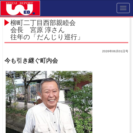
Toggl
navig
柳町二丁目西部親睦会
会長 宮原 淳さん
往年の「だんじり巡行」
2026年06月01日号
今も引き継ぐ町内会