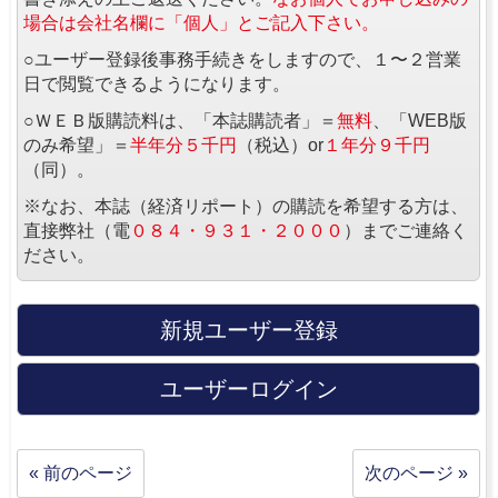
場合は会社名欄に「個人」とご記入下さい。
○ユーザー登録後事務手続きをしますので、１〜２営業
日で閲覧できるようになります。
○ＷＥＢ版購読料は、「本誌購読者」＝
無料
、「WEB版
のみ希望」＝
半年分５千円
（税込）or
１年分９千円
（同）。
※なお、本誌（経済リポート）の購読を希望する方は、
直接弊社（電
０８４・９３１・２０００
）までご連絡く
ださい。
新規ユーザー登録
ユーザーログイン
« 前のページ
次のページ »