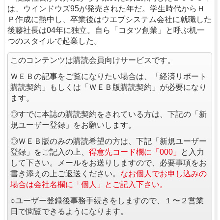
は、ウインドウズ95が発売された年だ。学生時代からＨ
Ｐ作成に熱中し、卒業後はウエブシステム会社に就職した
後藤社長は04年に独立。自ら「コタツ創業」と呼ぶ机一
つのスタイルで起業した。
このコンテンツは購読会員向けサービスです。
ＷＥＢの記事をご覧になりたい場合は、「経済リポート
購読契約」もしくは「ＷＥＢ版購読契約」が必要になり
ます。
◎すでに本誌の購読契約をされている方は、下記の「新
規ユーザー登録」をお願いします。
◎ＷＥＢ版のみの購読希望の方は、下記「新規ユーザー
登録」をご記入の上、
得意先コード欄に「000」
と入力
して下さい。メールをお送りしますので、必要事項をお
書き添えの上ご返送ください。
なお個人でお申し込みの
場合は会社名欄に「個人」とご記入下さい。
○ユーザー登録後事務手続きをしますので、１〜２営業
日で閲覧できるようになります。