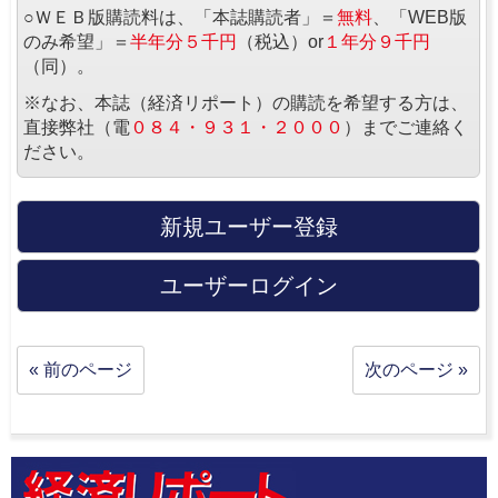
○ＷＥＢ版購読料は、「本誌購読者」＝
無料
、「WEB版
のみ希望」＝
半年分５千円
（税込）or
１年分９千円
（同）。
※なお、本誌（経済リポート）の購読を希望する方は、
直接弊社（電
０８４・９３１・２０００
）までご連絡く
ださい。
新規ユーザー登録
ユーザーログイン
« 前のページ
次のページ »