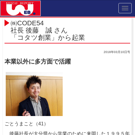
Toggl
navig
㈱CODE54
社長 後藤 誠 さん
「コタツ創業」から起業
2018年03月10日号
本業以外に多方面で活躍
ごとうまこと（41）
後藤社長が大分県から学業のために来岡した１９９５年