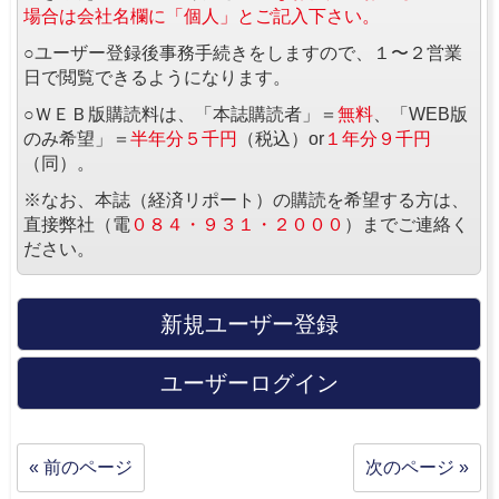
場合は会社名欄に「個人」とご記入下さい。
○ユーザー登録後事務手続きをしますので、１〜２営業
日で閲覧できるようになります。
○ＷＥＢ版購読料は、「本誌購読者」＝
無料
、「WEB版
のみ希望」＝
半年分５千円
（税込）or
１年分９千円
（同）。
※なお、本誌（経済リポート）の購読を希望する方は、
直接弊社（電
０８４・９３１・２０００
）までご連絡く
ださい。
新規ユーザー登録
ユーザーログイン
« 前のページ
次のページ »