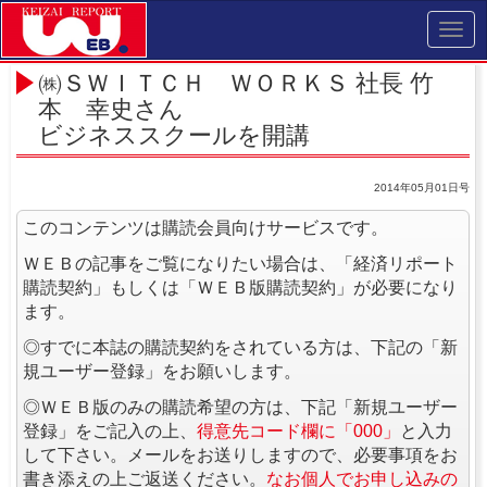
Toggl
navig
㈱ＳＷＩＴＣＨ ＷＯＲＫＳ 社長 竹
本 幸史さん
ビジネススクールを開講
2014年05月01日号
このコンテンツは購読会員向けサービスです。
ＷＥＢの記事をご覧になりたい場合は、「経済リポート
購読契約」もしくは「ＷＥＢ版購読契約」が必要になり
ます。
◎すでに本誌の購読契約をされている方は、下記の「新
規ユーザー登録」をお願いします。
◎ＷＥＢ版のみの購読希望の方は、下記「新規ユーザー
登録」をご記入の上、
得意先コード欄に「000」
と入力
して下さい。メールをお送りしますので、必要事項をお
書き添えの上ご返送ください。
なお個人でお申し込みの