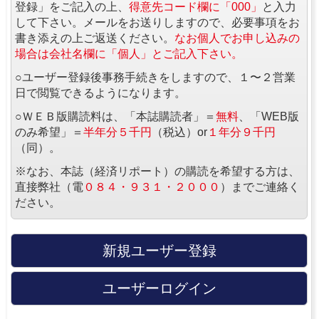
登録」をご記入の上、
得意先コード欄に「000」
と入力
して下さい。メールをお送りしますので、必要事項をお
書き添えの上ご返送ください。
なお個人でお申し込みの
場合は会社名欄に「個人」とご記入下さい。
○ユーザー登録後事務手続きをしますので、１〜２営業
日で閲覧できるようになります。
○ＷＥＢ版購読料は、「本誌購読者」＝
無料
、「WEB版
のみ希望」＝
半年分５千円
（税込）or
１年分９千円
（同）。
※なお、本誌（経済リポート）の購読を希望する方は、
直接弊社（電
０８４・９３１・２０００
）までご連絡く
ださい。
新規ユーザー登録
ユーザーログイン