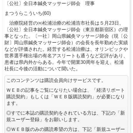
〔公社〕全日本鍼灸マッサージ師会 理事
まつうらこういち(60)
治療院経営の㈲松浦治療の松浦浩市社長は５月23日、
〔公社〕全日本鍼灸マッサージ師会（東京都新宿区）の理
事となった。〔一社〕岡山県鍼灸マッサージ師会（現〔公
財〕岡山県鍼灸マッサージ師会）の会長を長年勤めた実績
などが評価された。経営する松浦治療は、オリンピックや
世界選手権出場の有名アスリートも通うなど定評があり、
患者は県内外からある。今年で開業30周年を迎え、松浦
社長に今後の活動について聞いた。
このコンテンツは購読会員向けサービスです。
ＷＥＢの記事をご覧になりたい場合は、「経済リポート
購読契約」もしくは「ＷＥＢ版購読契約」が必要になり
ます。
◎すでに本誌の購読契約をされている方は、下記の「新
規ユーザー登録」をお願いします。
◎ＷＥＢ版のみの購読希望の方は、下記「新規ユーザー