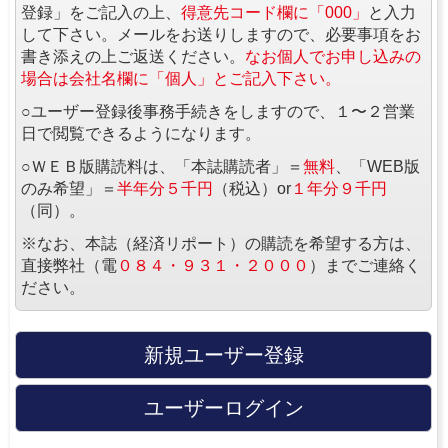
登録」をご記入の上、
得意先コード欄に「000」
と入力
して下さい。メールをお送りしますので、必要事項をお
書き添えの上ご返送ください。
なお個人でお申し込みの
場合は会社名欄に「個人」とご記入下さい。
○ユーザー登録後事務手続きをしますので、１〜２営業
日で閲覧できるようになります。
○ＷＥＢ版購読料は、「本誌購読者」＝
無料
、「WEB版
のみ希望」＝
半年分５千円
（税込）or
１年分９千円
（同）。
※なお、本誌（経済リポート）の購読を希望する方は、
直接弊社（電
０８４・９３１・２０００
）までご連絡く
ださい。
新規ユーザー登録
ユーザーログイン