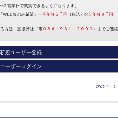
〜２営業日で閲覧できるようになります。
「WEB版のみ希望」＝
半年分５千円
（税込）or
１年分９千円
する方は、直接弊社（電
０８４・９３１・２０００
）までご連
新規ユーザー登録
ユーザーログイン
次のページ 