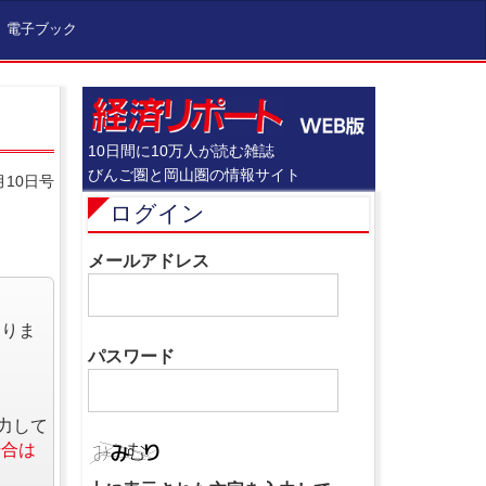
電子ブック
10日間に10万人が読む雑誌
びんご圏と岡山圏の情報サイト
月10日号
ログイン
メールアドレス
なりま
パスワード
力して
場合は