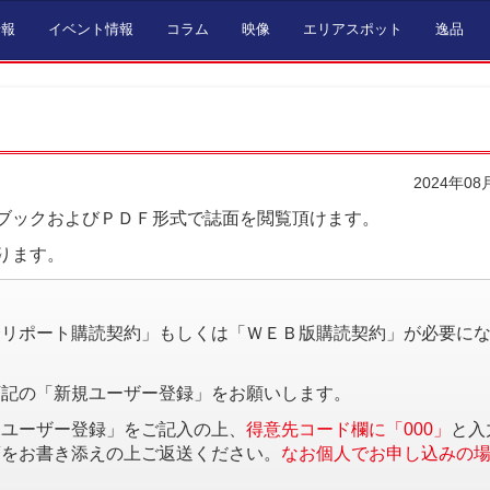
情報
イベント情報
コラム
映像
エリアスポット
逸品
2024年08
ブックおよびＰＤＦ形式で誌面を閲覧頂けます。
ります。
。
済リポート購読契約」もしくは「ＷＥＢ版購読契約」が必要に
下記の「新規ユーザー登録」をお願いします。
規ユーザー登録」をご記入の上、
得意先コード欄に「000」
と入
項をお書き添えの上ご返送ください。
なお個人でお申し込みの