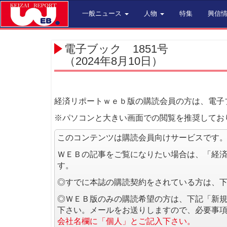
一般ニュース
人物
特集
興信
電子ブック 1851号
（2024年8月10日）
経済リポートｗｅｂ版の購読会員の方は、電子
※パソコンと大きい画面での閲覧を推奨してお
このコンテンツは購読会員向けサービスです
ＷＥＢの記事をご覧になりたい場合は、「経
す。
◎すでに本誌の購読契約をされている方は、
◎ＷＥＢ版のみの購読希望の方は、下記「新
下さい。メールをお送りしますので、必要事
会社名欄に「個人」とご記入下さい。