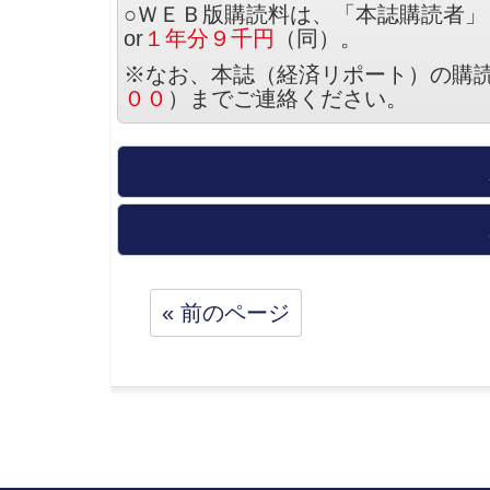
○ＷＥＢ版購読料は、「本誌購読者」
or
１年分９千円
（同）。
※なお、本誌（経済リポート）の購
００
）までご連絡ください。
« 前のページ