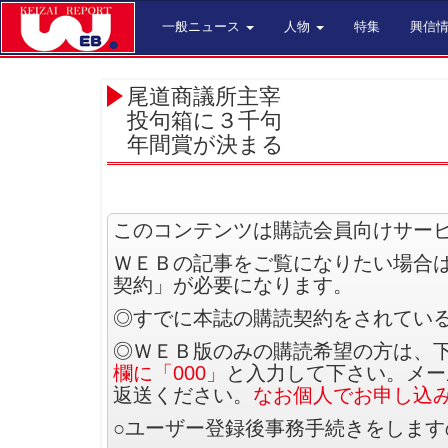
一般ニュース
人物
特集
興信
尾道商議所主宰
投句箱に３千句
年間賞が決まる
このコンテンツは購読会員向けサー
ＷＥＢの記事をご覧になりたい場合
契約」が必要になります。
◎すでに本誌の購読契約をされてい
◎ＷＥＢ版のみの購読希望の方は、
欄に「000」
と入力して下さい。メー
返送ください。
なお個人でお申し込
○ユーザー登録後事務手続きをしま