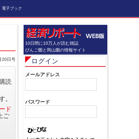
電子ブック
10日間に10万人が読む雑誌
びんご圏と岡山圏の情報サイト
月20日号
ログイン
メールアドレス
購読
す。
パスワード
ード
上ご
。