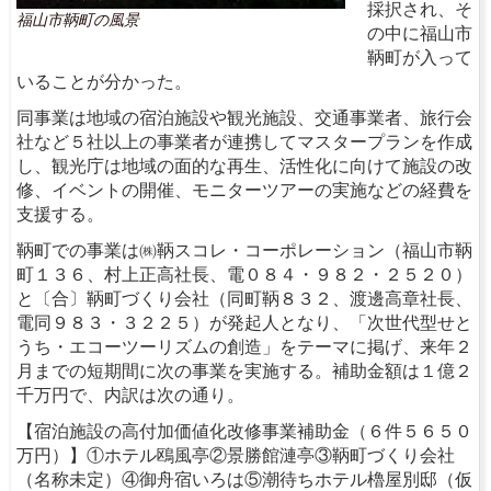
採択され、そ
福山市鞆町の風景
の中に福山市
鞆町が入って
いることが分かった。
同事業は地域の宿泊施設や観光施設、交通事業者、旅行会
社など５社以上の事業者が連携してマスタープランを作成
し、観光庁は地域の面的な再生、活性化に向けて施設の改
修、イベントの開催、モニターツアーの実施などの経費を
支援する。
鞆町での事業は㈱鞆スコレ・コーポレーション（福山市鞆
町１３６、村上正高社長、電０８４・９８２・２５２０）
と〔合〕鞆町づくり会社（同町鞆８３２、渡邊高章社長、
電同９８３・３２２５）が発起人となり、「次世代型せと
うち・エコーツーリズムの創造」をテーマに掲げ、来年２
月までの短期間に次の事業を実施する。補助金額は１億２
千万円で、内訳は次の通り。
【宿泊施設の高付加価値化改修事業補助金（６件５６５０
万円）】①ホテル鴎風亭②景勝館漣亭③鞆町づくり会社
（名称未定）④御舟宿いろは⑤潮待ちホテル櫓屋別邸（仮