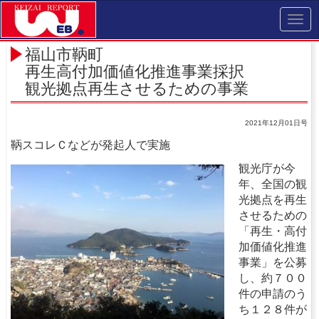
Toggl
navig
福山市鞆町
再生高付加価値化推進事業採択
観光拠点再生させるための事業
2021年12月01日号
鞆スコレＣなどが発起人で実施
観光庁が今
年、全国の観
光拠点を再生
させるための
「再生・高付
加価値化推進
事業」を公募
し、約７００
件の申請のう
ち１２８件が