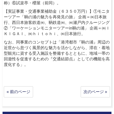
称）⑥試楽亭・櫻屋（前同）。
【実証事業・交通事業補助金（６３５０万円）】①モニタ
ーツアー「鞆の浦の魅力を再発見の旅」 企画＝㈱日本旅
行、西日本旅客鉄道㈱、鞆鉄道㈱、㈱瀬戸内クルージング
②「ワーケーションモニターツアーin鞆の浦」 企画＝㈱Ｉ
ＫＩＧＡＩ、㈱ｈｉｔｏｈｉ、㈱日本旅行。
なお、同事業のコンセプトは「港湾都市『鞆の浦』周辺の
近世から息づく風景的な魅力を活かしながら、滞在・着地
型観光に資する受入施設を整備するとともに、地域一帯の
回遊性を促進するための『交通結節点』としての機能を高
度化する」。
« 前のページ
次のページ »