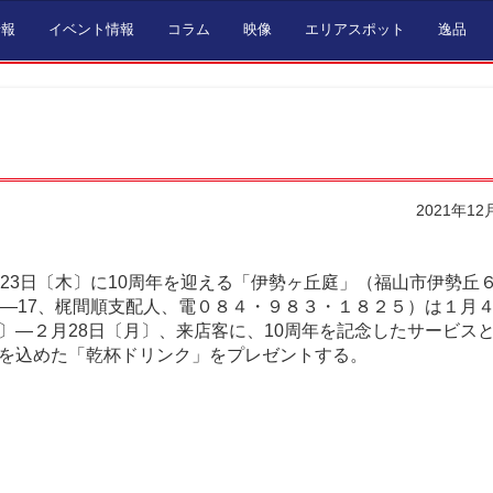
情報
イベント情報
コラム
映像
エリアスポット
逸品
2021年12
月23日〔木〕に10周年を迎える「伊勢ヶ丘庭」（福山市伊勢丘
2―17、梶間順支配人、電０８４・９８３・１８２５）は１月
〕―２月28日〔月〕、来店客に、10周年を記念したサービス
を込めた「乾杯ドリンク」をプレゼントする。