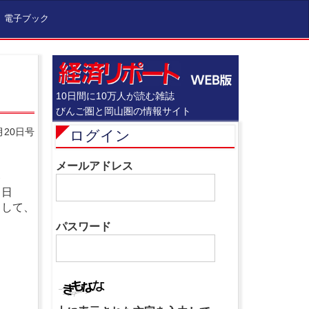
電子ブック
10日間に10万人が読む雑誌
びんご圏と岡山圏の情報サイト
月20日号
ログイン
メールアドレス
６
４日
として、
パスワード