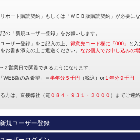
。
済リポート購読契約」もしくは「ＷＥＢ版購読契約」が必要に
下記の「新規ユーザー登録」をお願いします。
規ユーザー登録」をご記入の上、
得意先コード欄に「000」
と入
項をお書き添えの上ご返送ください。
なお個人でお申し込みの
〜２営業日で閲覧できるようになります。
「WEB版のみ希望」＝
半年分５千円
（税込）or
１年分９千円
する方は、直接弊社（電
０８４・９３１・２０００
）までご連
新規ユーザー登録
ユーザーログイン