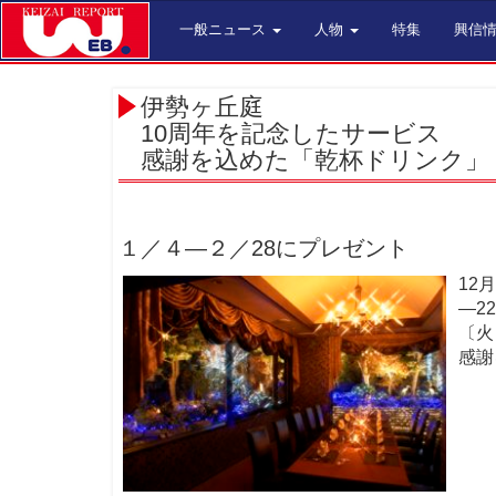
一般ニュース
人物
特集
興信
伊勢ヶ丘庭
10周年を記念したサービス
感謝を込めた「乾杯ドリンク」
１／４―２／28にプレゼント
12
―2
〔火
感謝