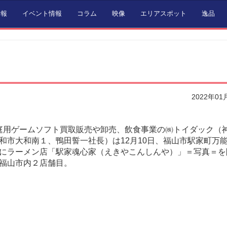
情報
イベント情報
コラム
映像
エリアスポット
逸品
2022年01
庭用ゲームソフト買取販売や卸売、飲食事業の㈱トイダック（
和市大和南１、鴨田誓一社長）は12月10日、福山市駅家町万
にラーメン店「駅家魂心家（えきやこんしんや）」＝写真＝を
福山市内２店舗目。