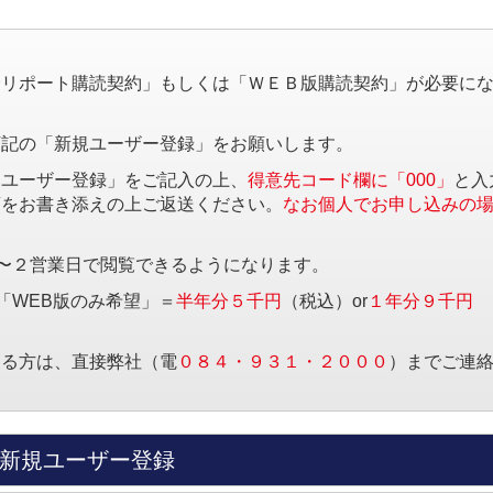
。
済リポート購読契約」もしくは「ＷＥＢ版購読契約」が必要に
下記の「新規ユーザー登録」をお願いします。
規ユーザー登録」をご記入の上、
得意先コード欄に「000」
と入
項をお書き添えの上ご返送ください。
なお個人でお申し込みの
〜２営業日で閲覧できるようになります。
「WEB版のみ希望」＝
半年分５千円
（税込）or
１年分９千円
する方は、直接弊社（電
０８４・９３１・２０００
）までご連
新規ユーザー登録