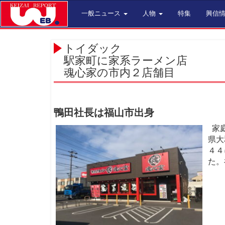
一般ニュース
人物
特集
興信
トイダック
駅家町に家系ラーメン店
魂心家の市内２店舗目
鴨田社長は福山市出身
家
県大
４４
た。