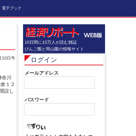
電子ブック
10日間に10万人が読む雑誌
びんご圏と岡山圏の情報サイト
月10日号
ログイン
メールアドレス
神奈川
能倉１２
開設し
パスワード