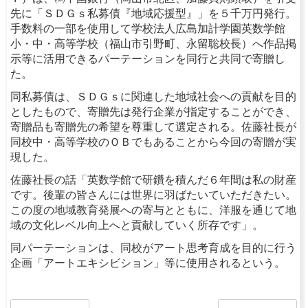
先に「ＳＤＧｓ私募債『地域応援型』」を５千万円発行。
手数料の一部を使用して学校法人広島加計学園英数学館
小・中・高等学校（福山市引野町、永留聡校長）へ作品掲
示等に活用できるパーテーションを同行と共同で寄贈し
た。
同私募債は、ＳＤＧｓに関連した地域社会への貢献を目的
としたもので、寄贈先は発行企業が指定することができ、
寄贈品も寄贈先の希望を尊重して選定される。佐藤社長が
同校中・高等学校のＯＢでもあることから今回の寄贈が実
現した。
佐藤社長の話「英数学館で研鑽を積んだ６年間は私の財産
です。後輩の皆さんには世界に羽ばたいていただきたい。
この度の地域教育発展への寄与とともに、洋服を通じて地
域の文化レベル向上へと貢献していく所存です」。
同パーテーションは、同校がアート思考育成を目的に行う
企画「アートエキシビション」等に使用されるという。