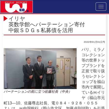
Toggl
navig
イリヤ
英数学館へパーテーション寄付
中銀ＳＤＧｓ私募債を活用
2022年01月01日号
パリ、ミラノ
コレクション
等の世界トッ
プブランドを
正規で取り扱
うセレクトシ
ョップを福山
市内で展開し
パーテーションの前に立つ佐藤社長（中央）
ている㈱イリ
ヤ（福山市元
町13―10、佐藤尊志社長、電０８４・９２８・０５５
７）は、㈱中国銀行（岡山市北区、加藤貞則頭取）を引受