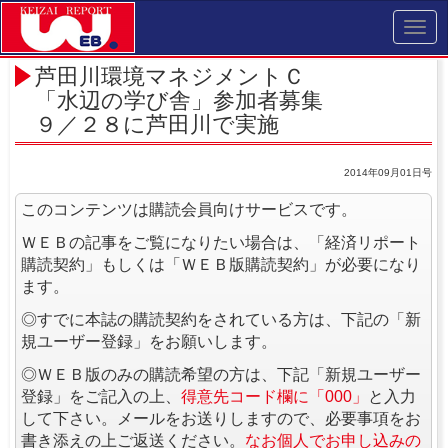
Toggl
navig
芦田川環境マネジメントＣ
「水辺の学び舎」参加者募集
９／２８に芦田川で実施
2014年09月01日号
このコンテンツは購読会員向けサービスです。
ＷＥＢの記事をご覧になりたい場合は、「経済リポート
購読契約」もしくは「ＷＥＢ版購読契約」が必要になり
ます。
◎すでに本誌の購読契約をされている方は、下記の「新
規ユーザー登録」をお願いします。
◎ＷＥＢ版のみの購読希望の方は、下記「新規ユーザー
登録」をご記入の上、
得意先コード欄に「000」
と入力
して下さい。メールをお送りしますので、必要事項をお
書き添えの上ご返送ください。
なお個人でお申し込みの