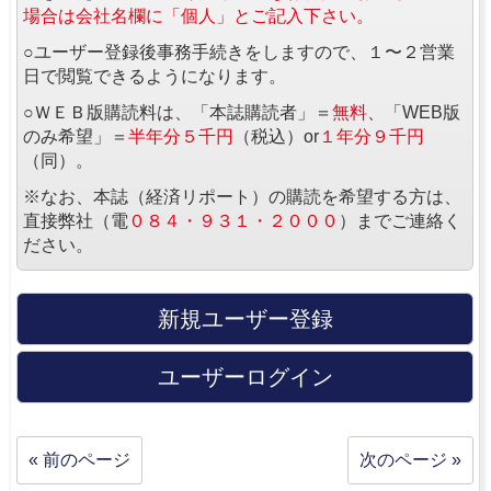
場合は会社名欄に「個人」とご記入下さい。
○ユーザー登録後事務手続きをしますので、１〜２営業
日で閲覧できるようになります。
○ＷＥＢ版購読料は、「本誌購読者」＝
無料
、「WEB版
のみ希望」＝
半年分５千円
（税込）or
１年分９千円
（同）。
※なお、本誌（経済リポート）の購読を希望する方は、
直接弊社（電
０８４・９３１・２０００
）までご連絡く
ださい。
新規ユーザー登録
ユーザーログイン
« 前のページ
次のページ »