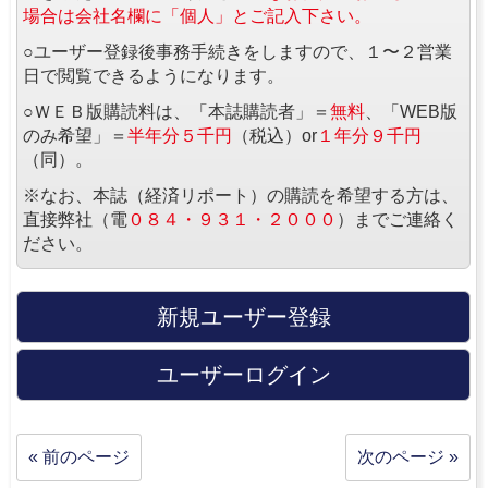
場合は会社名欄に「個人」とご記入下さい。
○ユーザー登録後事務手続きをしますので、１〜２営業
日で閲覧できるようになります。
○ＷＥＢ版購読料は、「本誌購読者」＝
無料
、「WEB版
のみ希望」＝
半年分５千円
（税込）or
１年分９千円
（同）。
※なお、本誌（経済リポート）の購読を希望する方は、
直接弊社（電
０８４・９３１・２０００
）までご連絡く
ださい。
新規ユーザー登録
ユーザーログイン
« 前のページ
次のページ »