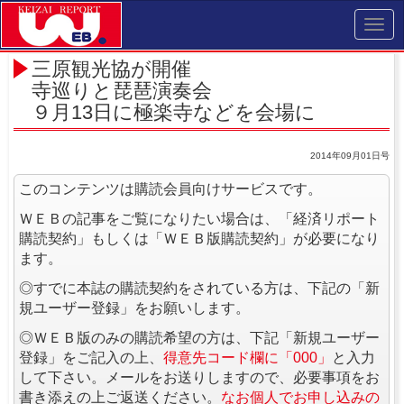
Toggl
navig
三原観光協が開催
寺巡りと琵琶演奏会
９月13日に極楽寺などを会場に
2014年09月01日号
このコンテンツは購読会員向けサービスです。
ＷＥＢの記事をご覧になりたい場合は、「経済リポート
購読契約」もしくは「ＷＥＢ版購読契約」が必要になり
ます。
◎すでに本誌の購読契約をされている方は、下記の「新
規ユーザー登録」をお願いします。
◎ＷＥＢ版のみの購読希望の方は、下記「新規ユーザー
登録」をご記入の上、
得意先コード欄に「000」
と入力
して下さい。メールをお送りしますので、必要事項をお
書き添えの上ご返送ください。
なお個人でお申し込みの