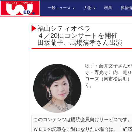
一般ニュース
人物
特集
興信
福山シティオペラ
４／20にコンサートを開催
田坂蘭子、馬場清孝さん出演
歌手・藤井文子さんが
寺・専光寺〉内、電０
ローズ（同市松浜町）
く。
このコンテンツは購読会員向けサービスです
ＷＥＢの記事をご覧になりたい場合は、「経