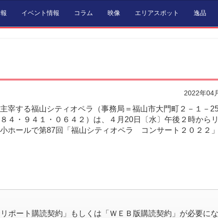
情報
イベント情報
コラム
映像
エリアスポット
逸品
2022年04
主宰する福山シティオペラ（事務局＝福山市大門町２－１－2
８４・９４１・０６４２）は、４月20日〔水〕午後２時から
小ホールで第87回「福山シティオペラ コンサート２０２２
。
済リポート購読契約」もしくは「ＷＥＢ版購読契約」が必要に