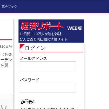
電子ブック
10日間に10万人が読む雑誌
びんご圏と岡山圏の情報サイト
月20日号
ログイン
5〈音楽
メールアドレス
リーデン
」を開
パスワード
なりま