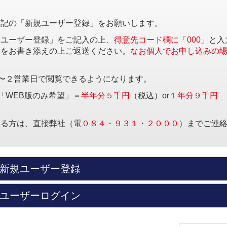
下記の「新規ユーザー登録」をお願いします。
規ユーザー登録」をご記入の上、
得意先コード欄に「000」
と入
項をお書き添えの上ご返送ください。
なお個人でお申し込みの
〜２営業日で閲覧できるようになります。
「WEB版のみ希望」＝
半年分５千円
（税込）or
１年分９千円
する方は、直接弊社（電
０８４・９３１・２０００
）までご連
新規ユーザー登録
ユーザーログイン