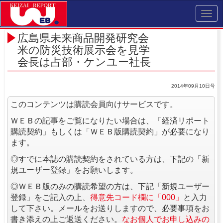
Toggl
navig
広島県未来商品開発研究会
米の防災技術展示会を見学
会長は占部・ケンユー社長
2014年09月10日号
このコンテンツは購読会員向けサービスです。
ＷＥＢの記事をご覧になりたい場合は、「経済リポート
購読契約」もしくは「ＷＥＢ版購読契約」が必要になり
ます。
◎すでに本誌の購読契約をされている方は、下記の「新
規ユーザー登録」をお願いします。
◎ＷＥＢ版のみの購読希望の方は、下記「新規ユーザー
登録」をご記入の上、
得意先コード欄に「000」
と入力
して下さい。メールをお送りしますので、必要事項をお
書き添えの上ご返送ください。
なお個人でお申し込みの