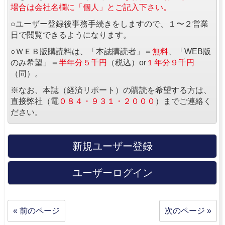
場合は会社名欄に「個人」とご記入下さい。
○ユーザー登録後事務手続きをしますので、１〜２営業
日で閲覧できるようになります。
○ＷＥＢ版購読料は、「本誌購読者」＝
無料
、「WEB版
のみ希望」＝
半年分５千円
（税込）or
１年分９千円
（同）。
※なお、本誌（経済リポート）の購読を希望する方は、
直接弊社（電
０８４・９３１・２０００
）までご連絡く
ださい。
新規ユーザー登録
ユーザーログイン
« 前のページ
次のページ »