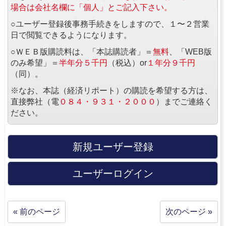
場合は会社名欄に「個人」とご記入下さい。
○ユーザー登録後事務手続きをしますので、１〜２営業
日で閲覧できるようになります。
○ＷＥＢ版購読料は、「本誌購読者」＝
無料
、「WEB版
のみ希望」＝
半年分５千円
（税込）or
１年分９千円
（同）。
※なお、本誌（経済リポート）の購読を希望する方は、
直接弊社（電
０８４・９３１・２０００
）までご連絡く
ださい。
新規ユーザー登録
ユーザーログイン
« 前のページ
次のページ »