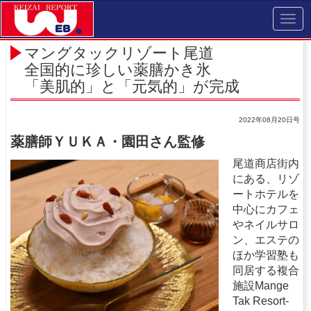
Toggl
navig
マングタックリゾート尾道
全国的に珍しい薬膳かき氷
「美肌的」と「元気的」が完成
2022年08月20日号
薬膳師ＹＵＫＡ・園田さん監修
尾道商店街内
にある、リゾ
ートホテルを
中心にカフェ
やネイルサロ
ン、エステの
ほか学習塾も
同居する複合
施設Mange
Tak Resort-