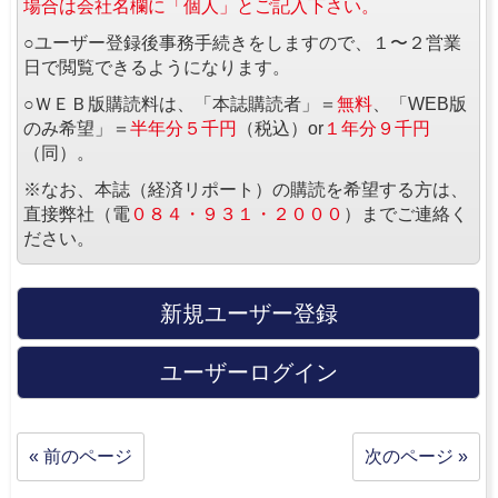
場合は会社名欄に「個人」とご記入下さい。
○ユーザー登録後事務手続きをしますので、１〜２営業
日で閲覧できるようになります。
○ＷＥＢ版購読料は、「本誌購読者」＝
無料
、「WEB版
のみ希望」＝
半年分５千円
（税込）or
１年分９千円
（同）。
※なお、本誌（経済リポート）の購読を希望する方は、
直接弊社（電
０８４・９３１・２０００
）までご連絡く
ださい。
新規ユーザー登録
ユーザーログイン
« 前のページ
次のページ »