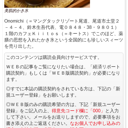
美肌的かき氷
Onomichi（＝マングタックリゾート尾道、尾道市土堂２
－４－４、鈴木生吾代表、電０８４８・38・９８０１）
１階のカフェＫｉｉｔｏｓ（＝キートス）でこのほど、薬
膳の思想を入れたかき氷という全国的にも珍しいスィーツ
を売り出した。
このコンテンツは購読会員向けサービスです。
ＷＥＢの記事をご覧になりたい場合は、「経済リポート
購読契約」もしくは「ＷＥＢ版購読契約」が必要になり
ます。
◎すでに本誌の購読契約をされている方は、下記の「新
規ユーザー登録」をお願いします。
◎ＷＥＢ版のみの購読希望の方は、下記「新規ユーザー
登録」をご記入の上、
得意先コード欄に「000」
と入力
して下さい。メールをお送りしますので、必要事項をお
書き添えの上ご返送ください。
なお個人でお申し込みの