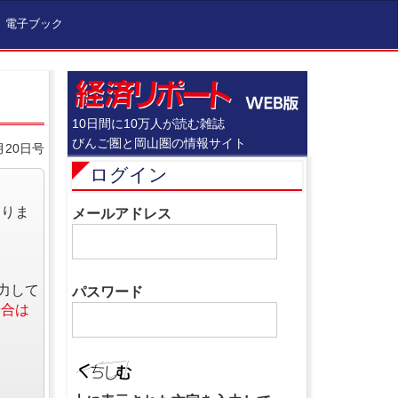
電子ブック
10日間に10万人が読む雑誌
びんご圏と岡山圏の情報サイト
月20日号
ログイン
なりま
メールアドレス
力して
パスワード
場合は