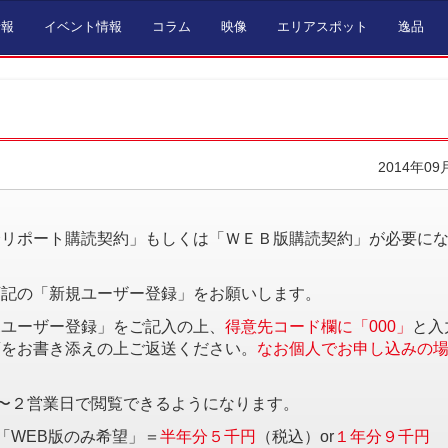
情報
イベント情報
コラム
映像
エリアスポット
逸品
2014年09
。
済リポート購読契約」もしくは「ＷＥＢ版購読契約」が必要に
下記の「新規ユーザー登録」をお願いします。
規ユーザー登録」をご記入の上、
得意先コード欄に「000」
と入
項をお書き添えの上ご返送ください。
なお個人でお申し込みの
〜２営業日で閲覧できるようになります。
「WEB版のみ希望」＝
半年分５千円
（税込）or
１年分９千円