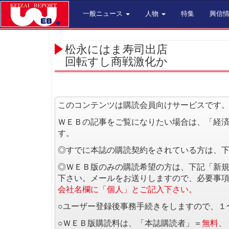
一般ニュース
人物
特集
興信
松永にはま寿司出店
回転すし商戦激化か
このコンテンツは購読会員向けサービスです
ＷＥＢの記事をご覧になりたい場合は、「経
す。
◎すでに本誌の購読契約をされている方は、
◎ＷＥＢ版のみの購読希望の方は、下記「新
下さい。メールをお送りしますので、必要事
会社名欄に「個人」とご記入下さい。
○ユーザー登録後事務手続きをしますので、１
○ＷＥＢ版購読料は、「本誌購読者」＝
無料
、