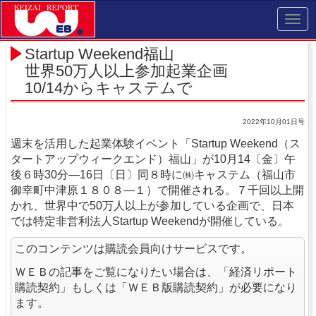
Toggl
navig
Startup Weekend福山
世界50万人以上参加起業企画
10/14からキャステムで
2022年10月01日号
週末を活用した起業体験イベント「Startup Weekend（ス
タートアップウィークエンド）福山」が10月14〔金〕午
後６時30分―16日〔日〕同８時に㈱キャステム（福山市
御幸町中津原１８０８―１）で開催される。７千回以上開
かれ、世界中で50万人以上が参加している企画で、日本
では特定非営利法人Startup Weekendが開催している。
このコンテンツは購読会員向けサービスです。
ＷＥＢの記事をご覧になりたい場合は、「経済リポート
購読契約」もしくは「ＷＥＢ版購読契約」が必要になり
ます。