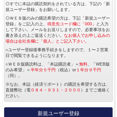
◎すでに本誌の購読契約をされている方は、下記の「新
規ユーザー登録」をお願いします。
◎ＷＥＢ版のみの購読希望の方は、下記「新規ユーザー
登録」をご記入の上、
得意先コード欄に「000」
と入力
して下さい。メールをお送りしますので、必要事項をお
書き添えの上ご返送ください。
なお個人でお申し込みの
場合は会社名欄に「個人」とご記入下さい。
○ユーザー登録後事務手続きをしますので、１〜２営業
日で閲覧できるようになります。
○ＷＥＢ版購読料は、「本誌購読者」＝
無料
、「WEB版
のみ希望」＝
半年分５千円
（税込）or
１年分９千円
（同）。
※なお、本誌（経済リポート）の購読を希望する方は、
直接弊社（電
０８４・９３１・２０００
）までご連絡く
ださい。
新規ユーザー登録