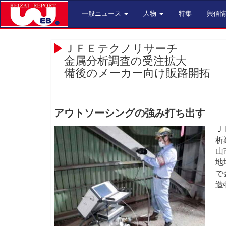
一般ニュース
人物
特集
興信
ＪＦＥテクノリサーチ
金属分析調査の受注拡大
備後のメーカー向け販路開拓
アウトソーシングの強み打ち出す
Ｊ
析
山
地
で
造