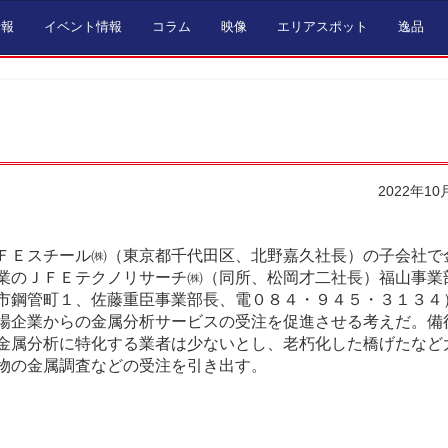
情報
イベント情報
コラム
映像
エリアスポット
逸品
2022年10
ＦＥスチール㈱（東京都千代田区、北野嘉久社長）の子会社で
業のＪＦＥテクノリサーチ㈱（同所、松岡才二社長）福山事業
市鋼管町１、佐藤重臣事業部長、電０８４・９４５・３１３４
場企業からの金属分析サービスの受注を促進させる考えだ。備
金属分析に特化する業者は少ないとし、老朽化した橋げたなど
物の金属調査などの受注を引き出す。