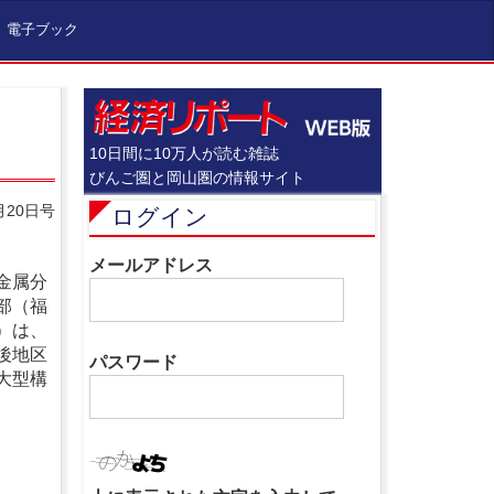
電子ブック
10日間に10万人が読む雑誌
びんご圏と岡山圏の情報サイト
月20日号
ログイン
メールアドレス
金属分
部（福
）は、
後地区
パスワード
大型構