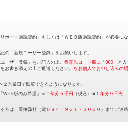
。
済リポート購読契約」もしくは「ＷＥＢ版購読契約」が必要に
下記の「新規ユーザー登録」をお願いします。
規ユーザー登録」をご記入の上、
得意先コード欄に「000」
と入
項をお書き添えの上ご返送ください。
なお個人でお申し込みの
〜２営業日で閲覧できるようになります。
「WEB版のみ希望」＝
半年分５千円
（税込）or
１年分９千円
する方は、直接弊社（電
０８４・９３１・２０００
）までご連