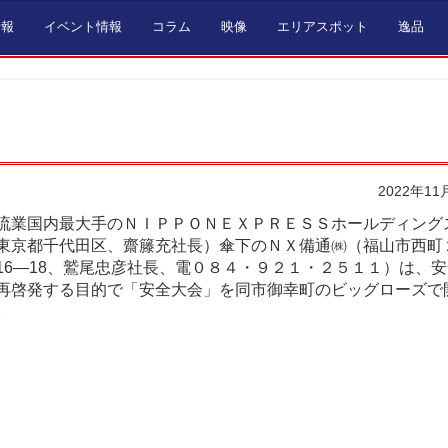
情報
イベント情報
コラム
映像
エリアスポット
逸品
2022年11
流業国内最大手のＮＩＰＰＯＮＥＸＰＲＥＳＳホールディング
東京都千代田区、齋籐充社長）傘下のＮＸ備通㈱（福山市西町
16―18、鷲尾忠彦社長、電０８４・９２１・２５１１）は、
再啓発する目的で「安全大会」を同市御幸町のビッグローズで
。