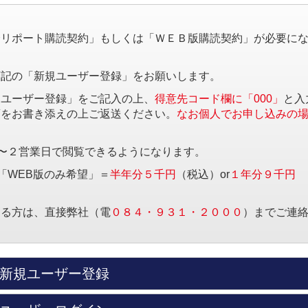
。
済リポート購読契約」もしくは「ＷＥＢ版購読契約」が必要に
下記の「新規ユーザー登録」をお願いします。
規ユーザー登録」をご記入の上、
得意先コード欄に「000」
と入
項をお書き添えの上ご返送ください。
なお個人でお申し込みの
〜２営業日で閲覧できるようになります。
「WEB版のみ希望」＝
半年分５千円
（税込）or
１年分９千円
する方は、直接弊社（電
０８４・９３１・２０００
）までご連
新規ユーザー登録