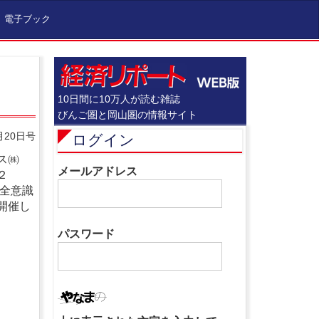
電子ブック
10日間に10万人が読む雑誌
びんご圏と岡山圏の情報サイト
月20日号
ログイン
ス㈱
メールアドレス
２
安全意識
開催し
パスワード