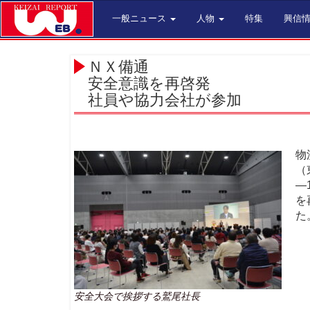
一般ニュース
人物
特集
興信
ＮＸ備通
安全意識を再啓発
社員や協力会社が参加
物
（
―
を
た
安全大会で挨拶する鷲尾社長